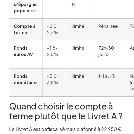
d’épargne
€
populaire
Compte à
~2,0-
Illimité
Pénalisée
F
terme
2,7 %
Fonds
~1,8-
Illimité
72h-30
A
euros AV
2,5 %
jours
Fonds
~3,0-
Illimité
J+1 à J+3
N
monétaire
3,5 %
(r
fa
Quand choisir le compte à
terme plutôt que le Livret A ?
Le Livret A est défiscalisé mais plafonné à 22 950 €.