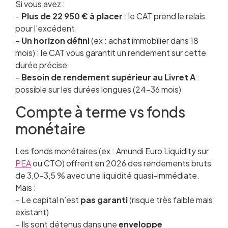
Si vous avez :
–
Plus de 22 950 € à placer
: le CAT prend le relais
pour l’excédent
–
Un horizon défini
(ex : achat immobilier dans 18
mois) : le CAT vous garantit un rendement sur cette
durée précise
–
Besoin de rendement supérieur au Livret A
:
possible sur les durées longues (24-36 mois)
Compte à terme vs fonds
monétaire
Les fonds monétaires (ex : Amundi Euro Liquidity sur
PEA
ou CTO) offrent en 2026 des rendements bruts
de 3,0-3,5 % avec une liquidité quasi-immédiate.
Mais :
– Le capital n’est
pas garanti
(risque très faible mais
existant)
– Ils sont détenus dans une
enveloppe