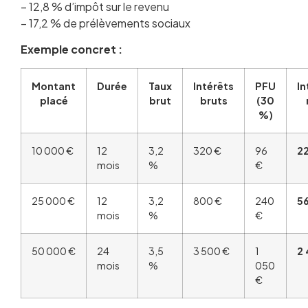
– 12,8 % d’impôt sur le revenu
– 17,2 % de prélèvements sociaux
Exemple concret :
Montant
Durée
Taux
Intérêts
PFU
In
placé
brut
bruts
(30
%)
10 000 €
12
3,2
320 €
96
2
mois
%
€
25 000 €
12
3,2
800 €
240
5
mois
%
€
50 000 €
24
3,5
3 500 €
1
2
mois
%
050
€