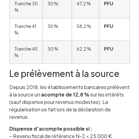
Tranche 30
30 %
47,2 %
PFU
%
Tranche 41
30 %
58,2 %
PFU
%
Tranche 45
30 %
62,2 %
PFU
%
Le prélèvement à la source
Depuis 2018, les établissements bancaires prélèvent
à la source un
acompte de 12,8 %
sur les intérêts
(sauf dispense pour revenus modestes). La
régularisation se fait lors de la déclaration de
revenus.
Dispense d’acompte possible si :
– Revenu fiscal de référence N-2 < 25 000 €