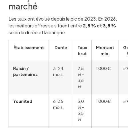
marché
Les taux ont évolué depuis le pic de 2023. En 2026,
les meilleurs offres se situent entre
2,8 % et 3,8 %
selon la durée et la banque.
Établissement
Durée
Taux
Montant
Ga
brut
min.
Raisin /
3-24
2,5
1 000 €
✅ 
partenaires
mois
% –
3,8
%
Younited
6-36
3,0
1 000 €
✅ 
mois
% –
3,5
%