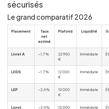
sécurisés
Le grand comparatif 2026
Placement
Taux
Plafond
Liquidité
G
net
estimé
Livret A
~1,7 %
22 950
Immédiate
Ét
€
LDDS
~1,7 %
12 000
Immédiate
Ét
€
LEP
~2,4 %
10 000
Immédiate
Ét
€
Livret
~2,4 %
10 000
Immédiate
Ét