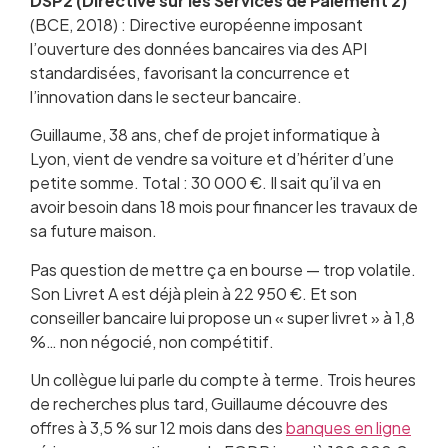
DSP2 (Directive sur les Services de Paiement 2)
(BCE, 2018) : Directive européenne imposant
l’ouverture des données bancaires via des API
standardisées, favorisant la concurrence et
l’innovation dans le secteur bancaire.
Guillaume, 38 ans, chef de projet informatique à
Lyon, vient de vendre sa voiture et d’hériter d’une
petite somme. Total : 30 000 €. Il sait qu’il va en
avoir besoin dans 18 mois pour financer les travaux de
sa future maison.
Pas question de mettre ça en bourse — trop volatile.
Son Livret A est déjà plein à 22 950 €. Et son
conseiller bancaire lui propose un « super livret » à 1,8
%… non négocié, non compétitif.
Un collègue lui parle du compte à terme. Trois heures
de recherches plus tard, Guillaume découvre des
offres à 3,5 % sur 12 mois dans des
banques en ligne