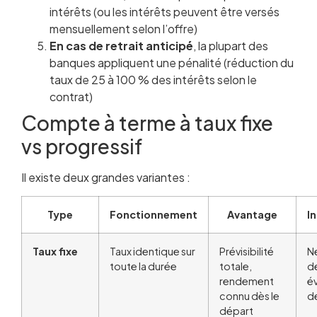
intérêts (ou les intérêts peuvent être versés
mensuellement selon l’offre)
En cas de retrait anticipé
, la plupart des
banques appliquent une pénalité (réduction du
taux de 25 à 100 % des intérêts selon le
contrat)
Compte à terme à taux fixe
vs progressif
Il existe deux grandes variantes :
Type
Fonctionnement
Avantage
I
Taux fixe
Taux identique sur
Prévisibilité
Ne
toute la durée
totale,
d
rendement
é
connu dès le
d
départ