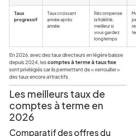
Taux
Taux croissant
Récompense
M
progressif
année après
la fidélité,
p
année
meilleur si
re
vous gardez
t
longtemps
En 2026, avec des taux directeurs en légère baisse
depuis 2024, les
comptes à terme à taux fixe
sont privilégiés car ils permettent de « verrouiller »
des taux encore attractifs.
Les meilleurs taux de
comptes à terme en
2026
Comparatif des offres du