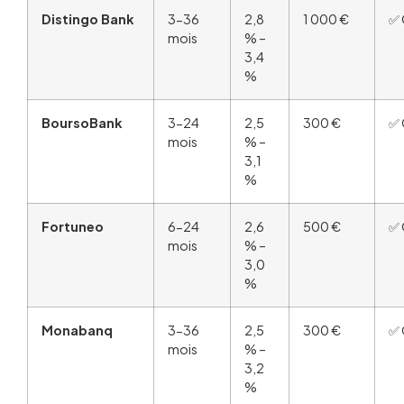
Distingo Bank
3-36
2,8
1 000 €
✅ 
mois
% –
3,4
%
BoursoBank
3-24
2,5
300 €
✅ 
mois
% –
3,1
%
Fortuneo
6-24
2,6
500 €
✅ 
mois
% –
3,0
%
Monabanq
3-36
2,5
300 €
✅ 
mois
% –
3,2
%