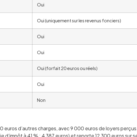
Oui
Oui (uniquement sur les revenus fonciers)
Oui
Oui
Oui (forfait 20 euros ou réels)
Oui
Non
 euros d’autres charges, avec 9 000 euros de loyers perçus, s
 d’impôt à 41 % : 4 387 euros) et reporte 12 300 euros sur ses