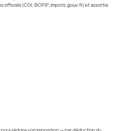
 officiels (CGI, BOFiP, impots.gouv.fr) et assortie
pour réduire son imposition — par déduction du