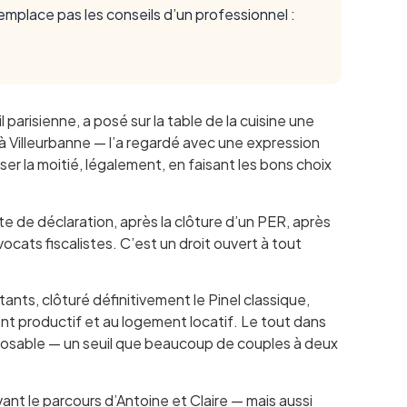
remplace pas les conseils d’un professionnel :
parisienne, a posé sur la table de la cuisine une
à Villeurbanne — l’a regardé avec une expression
iser la moitié, légalement, en faisant les bons choix
ite de déclaration, après la clôture d’un PER, après
avocats fiscalistes. C’est un droit ouvert à tout
tants, clôturé définitivement le Pinel classique,
ent productif et au logement locatif. Le tout dans
mposable — un seuil que beaucoup de couples à deux
vant le parcours d’Antoine et Claire — mais aussi