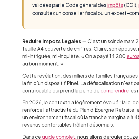
validées par le Code général des
impôts
(CGI),
consultez un conseiller fiscal ou un expert-co
Reduire Impots Legales
— C’est un soir de mars 2
feuille A4 couverte de chiffres. Claire, son épouse
mi-intriguée, mi-inquiète. « On a payé 14 200
euro
au bon moment. »
Cette révélation, des milliers de familles française
la fin d’un dispositif Pinel. La défiscalisation n’est
contribuable qui prend la peine de
comprendre
les 
En 2026, le contexte a légèrement évolué : la loi de
renforcé l’attractivité du Plan d’Épargne Retraite,
un environnement fiscal où la tranche marginale à
revenus confortables frôlent désormais.
Dans ce
guide complet
, nous allons dérouler douze 