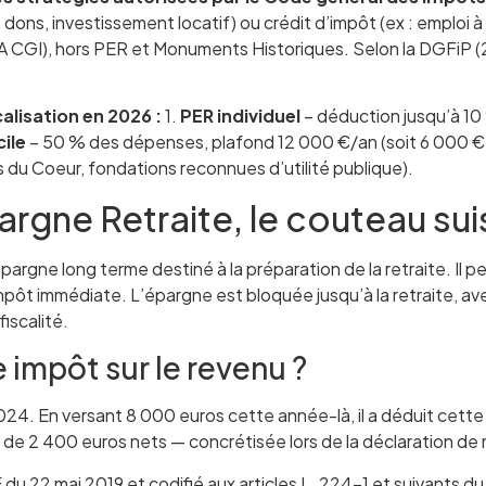
 dons, investissement locatif) ou crédit d’impôt (ex : emploi à
A CGI), hors PER et Monuments Historiques. Selon la DGFiP (202
alisation en 2026 :
1.
PER individuel
– déduction jusqu’à 10
ile
– 50 % des dépenses, plafond 12 000 €/an (soit 6 000 €
 du Coeur, fondations reconnues d’utilité publique).
pargne Retraite, le couteau sui
pargne long terme destiné à la préparation de la retraite. Il
pôt immédiate. L’épargne est bloquée jusqu’à la retraite, ave
fiscalité.
 impôt sur le revenu ?
024. En versant 8 000 euros cette année-là, il a déduit cet
de 2 400 euros nets — concrétisée lors de la déclaration de m
E du 22 mai 2019 et codifié aux articles L. 224-1 et suivants d