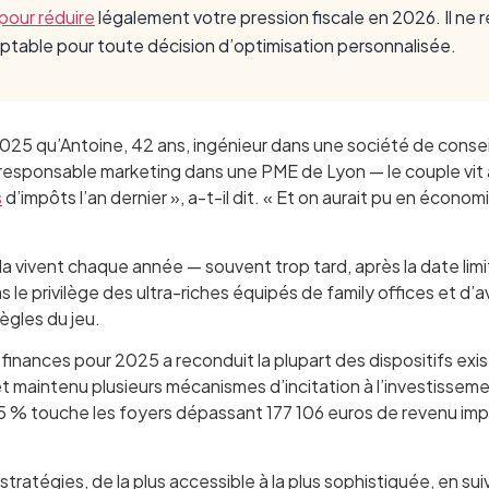
pour réduire
légalement votre pression fiscale en 2026. Il ne 
mptable pour toute décision d’optimisation personnalisée.
025 qu’Antoine, 42 ans, ingénieur dans une société de conseil 
, responsable marketing dans une PME de Lyon — le couple vit 
s
d’impôts l’an dernier », a-t-il dit. « Et on aurait pu en économ
s la vivent chaque année — souvent trop tard, après la date lim
 pas le privilège des ultra-riches équipés de family offices et d’
règles du jeu.
 finances pour 2025 a reconduit la plupart des dispositifs exis
 et maintenu plusieurs mécanismes d’incitation à l’investissem
 45 % touche les foyers dépassant 177 106 euros de revenu i
stratégies, de la plus accessible à la plus sophistiquée, en sui