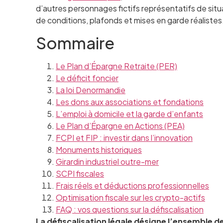
d’autres personnages fictifs représentatifs de situ
de conditions, plafonds et mises en garde réalistes
Sommaire
Le Plan d’Épargne Retraite (PER)
Le déficit foncier
La loi Denormandie
Les dons aux associations et fondations
L’emploi à domicile et la garde d’enfants
Le Plan d’Épargne en Actions (PEA)
FCPI et FIP : investir dans l’innovation
Monuments historiques
Girardin industriel outre-mer
SCPI fiscales
Frais réels et déductions professionnelles
Optimisation fiscale sur les crypto-actifs
FAQ : vos questions sur la défiscalisation
La défiscalisation légale désigne l’ensemble d