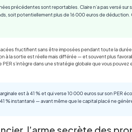
années précédentes sont reportables. Claire n’a pas versé sur
ds, soit potentiellement plus de 16 000 euros de déduction. C
ées fructifient sans être imposées pendant toute la durée de l
on à la sortie est réelle mais différée — et souvent plus favor
le PER s’intègre dans une stratégie globale que vous pouvez 
arginale est à 41 % et qui verse 10 000 euros sur son PER éco
41 % instantané — avant même que le capital placé ne génère 
oncier, l’arme secrète des prop