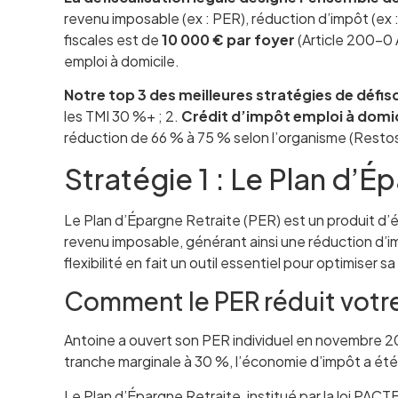
revenu imposable (ex : PER), réduction d’impôt (ex :
fiscales est de
10 000 € par foyer
(Article 200-0 
emploi à domicile.
Notre top 3 des meilleures stratégies de défisc
les TMI 30 %+ ; 2.
Crédit d’impôt emploi à domic
réduction de 66 % à 75 % selon l’organisme (Restos
Stratégie 1 : Le Plan d’É
Le Plan d’Épargne Retraite (PER) est un produit d’é
revenu imposable, générant ainsi une réduction d’im
flexibilité en fait un outil essentiel pour optimiser sa 
Comment le PER réduit votre
Antoine a ouvert son PER individuel en novembre 2
tranche marginale à 30 %, l’économie d’impôt a été 
Le Plan d’Épargne Retraite, institué par la loi PACT