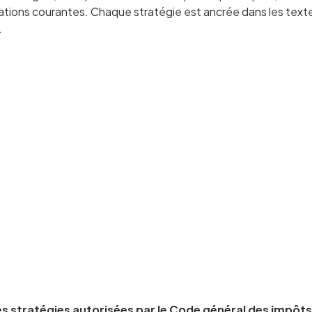
ations courantes. Chaque stratégie est ancrée dans les textes
.
es stratégies autorisées par le Code général des impôts