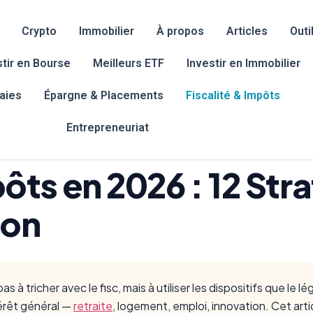
Crypto
Immobilier
À propos
Articles
Outi
stir en Bourse
Meilleurs ETF
Investir en Immobilier
aies
Épargne & Placements
Fiscalité & Impôts
Entrepreneuriat
ôts en 2026 : 12 Str
ion
s à tricher avec le fisc, mais à utiliser les dispositifs que le
térêt général —
retraite
, logement, emploi, innovation. Cet art