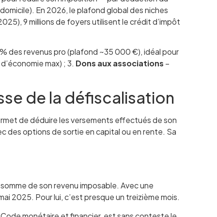
 domicile). En 2026, le plafond global des niches
5), 9 millions de foyers utilisent le crédit d’impôt
 % des revenus pro (plafond ~35 000 €), idéal pour
 d’économie max) ; 3.
Dons aux associations
–
sse de la défiscalisation
 permet de déduire les versements effectués de son
c des options de sortie en capital ou en rente. Sa
te somme de son revenu imposable. Avec une
ai 2025. Pour lui, c’est presque un treizième mois.
u Code monétaire et financier, est sans conteste le