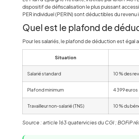
dispositif de défiscalisation le plus puissant acces
PER individuel (PERIN) sont déductibles du revenu i
Quel est le plafond de dédu
Pour les salariés, le plafond de déduction est égal
Situation
Salarié standard
10 % des rev
Plafond minimum
4 399 euros
Travailleur non-salarié (TNS)
10 % du béné
Source : article 163 quatervicies du CGI ; BOFi