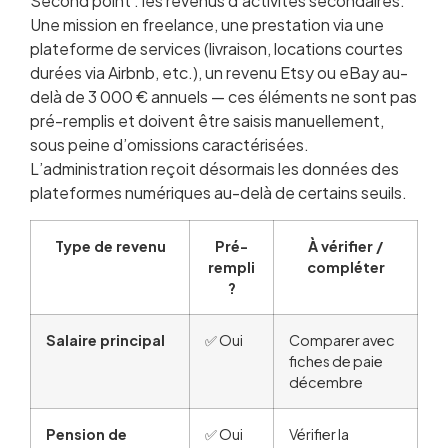
Second point : les revenus d’activités secondaires.
Une mission en freelance, une prestation via une
plateforme de services (livraison, locations courtes
durées via Airbnb, etc.), un revenu Etsy ou eBay au-
delà de 3 000 € annuels — ces éléments ne sont pas
pré-remplis et doivent être saisis manuellement,
sous peine d’omissions caractérisées.
L’administration reçoit désormais les données des
plateformes numériques au-delà de certains seuils.
Type de revenu
Pré-
À vérifier /
rempli
compléter
?
Salaire principal
✅ Oui
Comparer avec
fiches de paie
décembre
Pension de
✅ Oui
Vérifier la