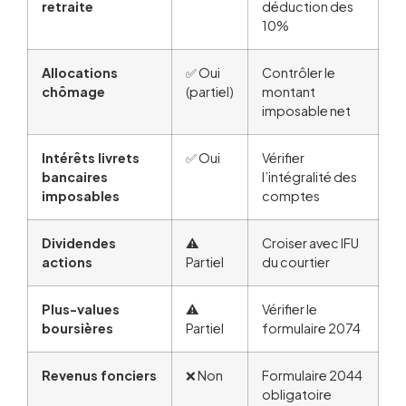
retraite
déduction des
10%
Allocations
✅ Oui
Contrôler le
chômage
(partiel)
montant
imposable net
Intérêts livrets
✅ Oui
Vérifier
bancaires
l’intégralité des
imposables
comptes
Dividendes
⚠️
Croiser avec IFU
actions
Partiel
du courtier
Plus-values
⚠️
Vérifier le
boursières
Partiel
formulaire 2074
Revenus fonciers
❌ Non
Formulaire 2044
obligatoire