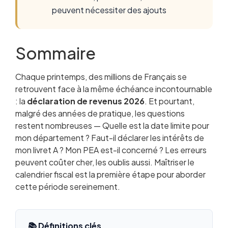
peuvent nécessiter des ajouts
Sommaire
Chaque printemps, des millions de Français se
Qu’est-ce que la déclaration de revenus 2026
retrouvent face à la même échéance incontournable
?
: la
déclaration de revenus 2026
Calendrier officiel 2026 : toutes les dates à
. Et pourtant,
malgré des années de pratique, les questions
retenir
restent nombreuses — Quelle est la date limite pour
Qui est obligé de déclarer ses revenus en 2026
mon département ? Faut-il déclarer les intérêts de
?
mon livret A ? Mon PEA est-il concerné ? Les erreurs
Comment remplir sa déclaration en ligne : guide
peuvent coûter cher, les oublis aussi. Maîtriser le
étape par étape
calendrier fiscal est la première étape pour aborder
La déclaration pré-remplie : ce qu’il faut vérifier
cette période sereinement.
impérativement
Déclaration papier 2026 : qui peut encore
l’utiliser ?
Salaires, pensions, revenus fonciers : quels
📚 Définitions clés