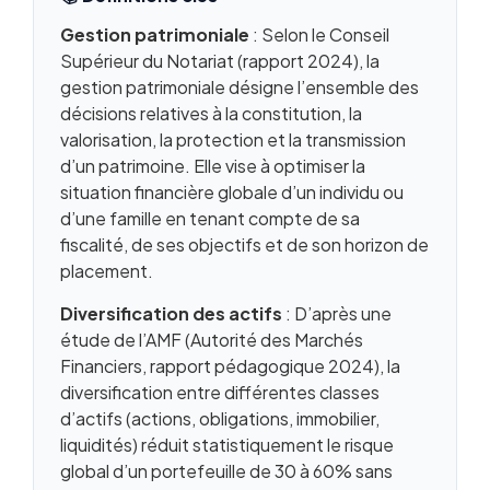
montants déclarer ?
Gestion patrimoniale
: Selon le Conseil
PEA, assurance-vie et dividendes : les cases à
Supérieur du Notariat (rapport 2024), la
ne pas manquer
gestion patrimoniale désigne l’ensemble des
Fiscalité des cryptomonnaies et placements
décisions relatives à la constitution, la
en 2026
valorisation, la protection et la transmission
Réductions et crédits d’impôt : les cases qui
d’un patrimoine. Elle vise à optimiser la
font baisser la note
situation financière globale d’un individu ou
Retard, erreur ou oubli : comment régulariser
d’une famille en tenant compte de sa
après la date limite ?
fiscalité, de ses objectifs et de son horizon de
Les nouveautés fiscales à connaître pour la
placement.
déclaration 2026
Questions fréquentes
Diversification des actifs
: D’après une
étude de l’AMF (Autorité des Marchés
Financiers, rapport pédagogique 2024), la
diversification entre différentes classes
d’actifs (actions, obligations, immobilier,
liquidités) réduit statistiquement le risque
global d’un portefeuille de 30 à 60% sans