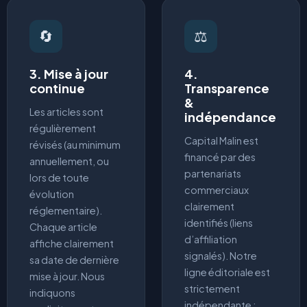
🔄
⚖️
3. Mise à jour
4.
continue
Transparence
&
Les articles sont
indépendance
régulièrement
Capital Malin est
révisés (au minimum
financé par des
annuellement, ou
partenariats
lors de toute
commerciaux
évolution
clairement
réglementaire).
identifiés (liens
Chaque article
d’affiliation
affiche clairement
signalés). Notre
sa date de dernière
ligne éditoriale est
mise à jour. Nous
strictement
indiquons
indépendante :