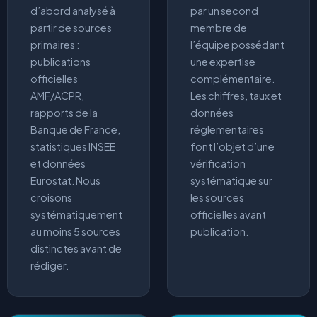
d’abord analysé à
par un second
partir de sources
membre de
primaires :
l’équipe possédant
publications
une expertise
officielles
complémentaire.
AMF/ACPR,
Les chiffres, taux et
rapports de la
données
Banque de France,
réglementaires
statistiques INSEE
font l’objet d’une
et données
vérification
Eurostat. Nous
systématique sur
croisons
les sources
systématiquement
officielles avant
au moins 5 sources
publication.
distinctes avant de
rédiger.