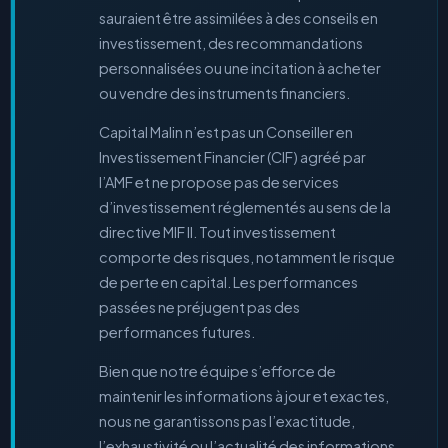
sauraient être assimilées à des conseils en
investissement, des recommandations
personnalisées ou une incitation à acheter
ou vendre des instruments financiers.
Capital Malin n’est pas un Conseiller en
Investissement Financier (CIF) agréé par
l’AMF et ne propose pas de services
d’investissement réglementés au sens de la
directive MIF II. Tout investissement
comporte des risques, notamment le risque
de perte en capital. Les performances
passées ne préjugent pas des
performances futures.
Bien que notre équipe s’efforce de
maintenir les informations à jour et exactes,
nous ne garantissons pas l’exactitude,
l’exhaustivité ou l’actualité des informations