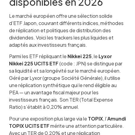
disponibles en 2026
Le marché européen offre une sélection solide
d’ETF Japon, couvrant différents indices, méthodes
de réplication et politiques de distribution des
dividendes. Voici les trackers les plus liquides et
adaptés aux investisseurs français.
Parmi les ETF répliquant le
Nikkei 225
, le
Lyxor
Nikkei 225 UCITS ETF
(code : JPN) se distingue par
sa liquidité et sa longévité sur le marché européen.
Géré par Lyxor (groupe Société Générale), il utilise
une réplication synthétique qui le rend éligible au
PEA — un avantage fiscal majeur pour les
investisseurs français. Son TER (Total Expense
Ratio) s’établit à 0,20% annuel.
Pour une exposition plus large via le
TOPIX
, l’
Amundi
TOPIX UCITS ETF
mérite une attention particulière.
Avec un TER de 0,20% et une réplication