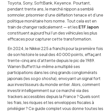
Toyota, Sony, SoftBank, Keyence. Pourtant,
ETF Japon éligibles au PEA : ce qu’il faut savoir
pendant trente ans, le marché nippon a semblé
Frais et performance : comparer les trackers
somnoler, prisonnier d’une déflation tenace et d’une
japonais
politique monétaire hors norme. Tout cela est en
Yen et risque de change : l’enjeu crucial
train de changer radicalement — et les
Stratégie DCA sur le marché japonais
ETF Japon
constituent aujourd’hui l’un des véhicules les plus
Fiscalité des ETF Japon en France
efficaces pour capturer cette transformation.
Les risques spécifiques du marché japonais
Japon vs autres marchés : faut-il diversifier ?
En 2024, le Nikkei 225 a franchi pour la première fois
Quel courtier choisir pour acheter des ETF
de son histoire le seuil des 40 000 points, effaçant
Japon ?
trente-cinq ans d’attente depuis le pic de 1989.
Questions fréquentes sur les ETF Japon
Warren Buffett lui-même a multiplié ses
participations dans les cinq grands conglomérats
japonais (les
sogo shosha
), envoyant un signal fort
aux investisseurs du monde entier. Alors, comment
investir intelligemment sur ce marché via des
trackers accessibles depuis la France ? Quels sont
les frais, les risques et les enveloppes fiscales à
privilégier ? Ce guide complet vous donne toutes les