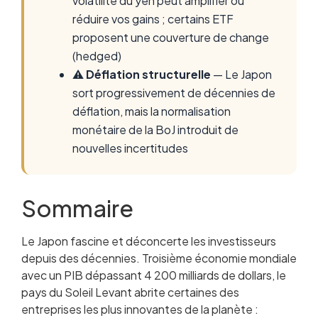
volatilité du yen peut amplifier ou
réduire vos gains ; certains ETF
proposent une couverture de change
(hedged)
⚠️
Déflation structurelle
— Le Japon
sort progressivement de décennies de
déflation, mais la normalisation
monétaire de la BoJ introduit de
nouvelles incertitudes
Sommaire
Le Japon fascine et déconcerte les investisseurs
Qu’est-ce qu’un ETF Japon ?
depuis des décennies. Troisième économie mondiale
Pourquoi investir au Japon en 2026 ?
avec un PIB dépassant 4 200 milliards de dollars, le
Nikkei 225 vs TOPIX : quelle différence pour
pays du Soleil Levant abrite certaines des
l’investisseur ?
entreprises les plus innovantes de la planète :
Les meilleurs ETF Japon disponibles en 2026