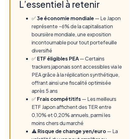
L’essentiel à retenir
✅
3e économie mondiale
— Le Japon
représente ~6% de la capitalisation
boursière mondiale, une exposition
incontournable pour tout portefeuille
diversifié
✅
ETF éligibles PEA
— Certains
trackers japonais sont accessibles via le
PEA grâce à la réplication synthétique,
offrant ainsi une fiscalité optimisée
après 5 ans
✅
Frais compétitifs
— Les meilleurs
ETF Japon affichent des TER entre
0,10% et 0,20% annuels, parmi les
moins chers du marché
⚠️
Risque de change yen/euro
— La