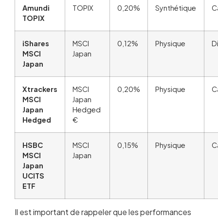
Amundi
TOPIX
0,20%
Synthétique
C
TOPIX
iShares
MSCI
0,12%
Physique
D
MSCI
Japan
Japan
Xtrackers
MSCI
0,20%
Physique
C
MSCI
Japan
Japan
Hedged
Hedged
€
HSBC
MSCI
0,15%
Physique
C
MSCI
Japan
Japan
UCITS
ETF
Il est important de rappeler que les performances