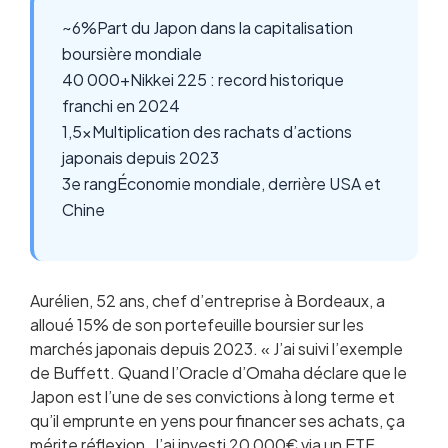
~6%
Part du Japon dans la capitalisation
boursière mondiale
40 000+
Nikkei 225 : record historique
franchi en 2024
1,5x
Multiplication des rachats d’actions
japonais depuis 2023
3e rang
Économie mondiale, derrière USA et
Chine
Aurélien, 52 ans, chef d’entreprise à Bordeaux, a
alloué 15% de son portefeuille boursier sur les
marchés japonais depuis 2023. « J’ai suivi l’exemple
de Buffett. Quand l’Oracle d’Omaha déclare que le
Japon est l’une de ses convictions à long terme et
qu’il emprunte en yens pour financer ses achats, ça
mérite réflexion. J’ai investi 20 000€ via un ETF