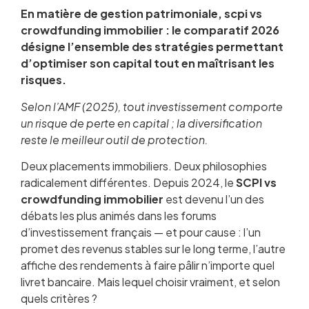
En matière de gestion patrimoniale, scpi vs
crowdfunding immobilier : le comparatif 2026
désigne l’ensemble des stratégies permettant
d’optimiser son capital tout en maîtrisant les
risques.
Selon l’AMF (2025), tout investissement comporte
un risque de perte en capital ; la diversification
reste le meilleur outil de protection.
Deux placements immobiliers. Deux philosophies
Qu’est-ce que les SCPI ? La pierre-papier
radicalement différentes. Depuis 2024, le
accessible à tous
SCPI vs
crowdfunding immobilier
Qu’est-ce que le crowdfunding immobilier ?
est devenu l’un des
débats les plus animés dans les forums
SCPI vs crowdfunding : le tableau comparatif
d’investissement français — et pour cause : l’un
2026
promet des revenus stables sur le long terme, l’autre
Rendements et performances : qui rapporte le
affiche des rendements à faire pâlir n’importe quel
plus ?
livret bancaire. Mais lequel choisir vraiment, et selon
Risques et protection du capital
quels critères ?
Liquidité et horizon temporel