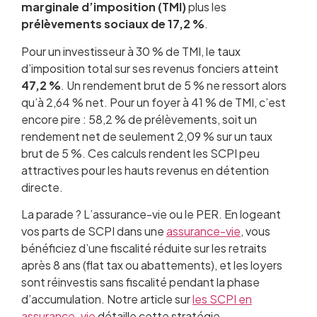
marginale d’imposition (TMI)
plus les
prélèvements sociaux de 17,2 %
.
Pour un investisseur à 30 % de TMI, le taux
d’imposition total sur ses revenus fonciers atteint
47,2 %
. Un rendement brut de 5 % ne ressort alors
qu’à 2,64 % net. Pour un foyer à 41 % de TMI, c’est
encore pire : 58,2 % de prélèvements, soit un
rendement net de seulement 2,09 % sur un taux
brut de 5 %. Ces calculs rendent les SCPI peu
attractives pour les hauts revenus en détention
directe.
La parade ? L’assurance-vie ou le PER. En logeant
vos parts de SCPI dans une
assurance-vie
, vous
bénéficiez d’une fiscalité réduite sur les retraits
après 8 ans (flat tax ou abattements), et les loyers
sont réinvestis sans fiscalité pendant la phase
d’accumulation. Notre article sur
les SCPI en
assurance-vie
détaille cette stratégie.