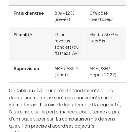
Frais d’entrée
8 % – 12 %
0 % côté
(élevés)
investisseur
Fiscalité
IR sur
Flat tax 30 % sur
revenus
intérêts
fonciers (ou
flat tax si AV)
Supervision
AMF + ASPIM
AMF (PSFP
(strict)
depuis 2022)
Ce tableau révèle une réalité fondamentale : les
deux placements ne sont pas concurrents sur le
même terrain. L’un vise le long terme et la régularité,
l’autre mise sur la performance à court terme au prix
d’un risque supérieur. La comparaison n’a de sens
que si l’on précise d’abord ses objectifs