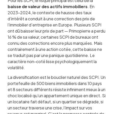
Pour les SCPI, le risque principal est celui de la
baisse de valeur des actifs immobiliers
. En
2023-2024, le contexte de hausse des taux
d’intérêt a conduit à une correction des prix de
l’immobilier d’entreprise en Europe. Plusieurs SCPI
ont dû baisser leur prix de part — Primopierre a perdu
16 % de sa valeur, certaines SCPI de bureaux ont
connu des corrections encore plus marquées. Mais
contrairement à une action cotée, cette baisse ne
se traduit pas par une panique quotidienne. Le
caractère non-coté lisse psychologiquement la
volatilité.
La diversification est le bouclier naturel des SCPI. Un
portefeuille de 500 biens immobiliers dans 10 pays
et 8 secteurs différents résiste infiniment mieux à un
choc localisé qu’un appartement unique en direct. Si
un locataire fait défaut, si un quartier se dégrade, si
un secteur traverse une crise, l’impact sur vos
revenus est marginal. C’est la promesse centrale de