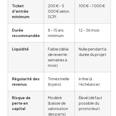
Ticket
200 € – 5
100 € – 1 000 €
d’entrée
000 € selon
minimum
SCPI
Durée
8 – 15 ans
12 – 36 mois
recommandée
minimum
Liquidité
Faible (délai
Nulle pendant la
de revente :
durée du projet
semaines à
mois)
Régularité des
Trimestrielle
In fine (à
revenus
(loyers)
l’échéance)
Risque de
Modéré
Élevé (défaut
perte en
(baisse de
possible du
capital
valorisation
promoteur)
des parts)