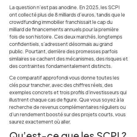
Fiscalité comparée : l’impact souvent sous-
La question n’est pas anodine. En 2025, les SCPI
estimé
ont collecté plus de 8 milliards d’euros, tandis que le
Ticket d’entrée et accessibilité
crowdfunding immobilier franchissait le cap du
Pour quel profil d’investisseur ?
milliard de financements annuels pour la première
Combiner SCPI et crowdfunding : la stratégie
fois de son histoire. Ces deux marchés, longtemps
hybride
confidentiels, s’adressent désormais au grand
Les pièges à éviter en 2026
public. Pourtant, derrière des promesses parfois
Questions fréquentes
similaires se cachent des mécanismes, des risques et
des contraintes fondamentalement distincts.
Ce comparatif approfondi vous donne toutes les
clés pour trancher, avec des chiffres réels, des
exemples concrets et trois profils d’investisseurs qui
illustrent chaque cas de figure. Que vous soyez à la
recherche de revenus complémentaires réguliers ou
d’un rendement boosté sur des projets courts, vous
saurez exactement où aller.
Qu’est-ce que les SCPI ?