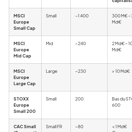
capitalis
MSCI
Small
~1 400
300 M€ – 
Europe
Md€
Small Cap
MSCI
Mid
~240
2 Md€ – 1
Europe
Md€
Mid Cap
MSCI
Large
~230
> 10 Md€
Europe
Large Cap
STOXX
Small
200
Bas du S
Europe
600
Small 200
CAC Small
Small FR
~80
< 1 Md€