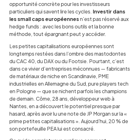
opportunité concrète pour les investisseurs
Sélectionner des actions small caps en direct
particuliers qui savent lire les cycles.
Secteurs porteurs pour les petites
Investir dans
les small caps européennes
capitalisations en 2026
n’est pas réservé aux
hedge funds : avec les bons outils et la bonne
Risques spécifiques à maîtriser
méthode, tout épargnant peut y accéder.
Construire une stratégie portefeuille
cohérente
Les petites capitalisations européennes sont
Erreurs classiques des investisseurs débutants
longtemps restées dans l’ombre des mastodontes
Fiscalité et plus-values sur les small caps
du CAC 40, du DAX ou du Footsie. Pourtant, c’est
Questions fréquentes
dans ce vivier d’entreprises méconnues — fabricants
de matériaux de niche en Scandinavie, PME
industrielles en Allemagne du Sud, pure players tech
en Pologne — que se nichent parfois les champions
de demain. Côme, 28 ans, développeur web à
Nantes, en a découvert le potentiel presque par
hasard, après avoir lu une note de JP Morgan sur la «
prime petites capitalisations ». Aujourd’hui, 20 % de
son portefeuille PEA lui est consacré.