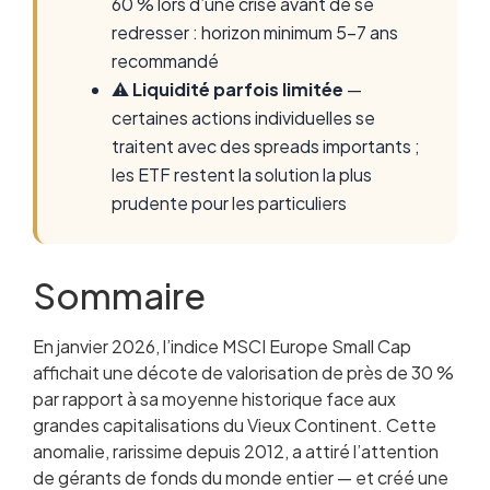
60 % lors d’une crise avant de se
redresser : horizon minimum 5-7 ans
recommandé
⚠️
Liquidité parfois limitée
—
certaines actions individuelles se
traitent avec des spreads importants ;
les ETF restent la solution la plus
prudente pour les particuliers
Sommaire
En janvier 2026, l’indice MSCI Europe Small Cap
Qu’est-ce qu’une small cap européenne ?
affichait une décote de valorisation de près de 30 %
Pourquoi 2026 est une fenêtre intéressante
par rapport à sa moyenne historique face aux
Performance historique : small caps vs large
grandes capitalisations du Vieux Continent. Cette
caps
anomalie, rarissime depuis 2012, a attiré l’attention
Les meilleurs ETF small caps européennes
de gérants de fonds du monde entier — et créé une
Small caps européennes via le PEA