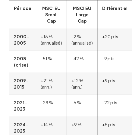
Période
MSCI EU
MSCI EU
Différentiel
Small
Large
Cap
Cap
2000-
+18 %
-2 %
+20 pts
2005
(annualisé)
(annualisé)
2008
-51 %
-42 %
-9 pts
(crise)
2009-
+21 %
+12 %
+9 pts
2015
(ann.)
(ann.)
2021-
-28 %
-6 %
-22 pts
2023
2024-
+14 %
+9 %
+5 pts
2025