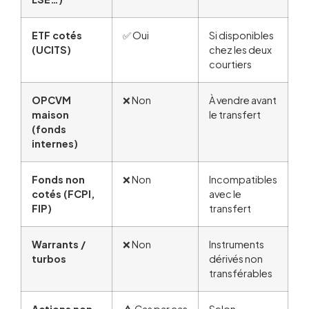
ETF cotés
✅ Oui
Si disponibles
(UCITS)
chez les deux
courtiers
OPCVM
❌ Non
À vendre avant
maison
le transfert
(fonds
internes)
Fonds non
❌ Non
Incompatibles
cotés (FCPI,
avec le
FIP)
transfert
Warrants /
❌ Non
Instruments
turbos
dérivés non
transférables
Actions non
⚠️ Cas par cas
Selon