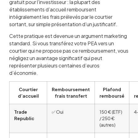
gratuit pour l’investisseur : la plupart des
établissements d’accueil remboursent
intégralement les frais prélevés par le courtier
sortant, sur simple présentation d’un justificatif.
Cette pratique est devenue un argument marketing
standard. Si vous transférez votre PEA vers un
courtier qui ne propose pas ce remboursement, vous
négligez un avantage significatif qui peut
représenter plusieurs centaines d’euros
d’économie.
Courtier
Remboursement
Plafond
d’accueil
frais transfert
remboursé
r
Trade
✅ Oui
150 € (ETF)
4
Republic
/ 250 €
(autres)