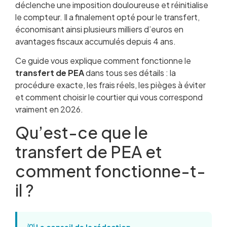
déclenche une imposition douloureuse et réinitialise
notre méthode
le compteur. Il a finalement opté pour le transfert,
Transfert du PEA-PME : spécificités à
économisant ainsi plusieurs milliers d’euros en
connaître
avantages fiscaux accumulés depuis 4 ans.
Les erreurs à éviter lors d’un transfert de PEA
Questions fréquentes sur le transfert de PEA
Ce guide vous explique comment fonctionne le
transfert de PEA
dans tous ses détails : la
procédure exacte, les frais réels, les pièges à éviter
et comment choisir le courtier qui vous correspond
vraiment en 2026.
Qu’est-ce que le
transfert de PEA et
comment fonctionne-t-
il ?