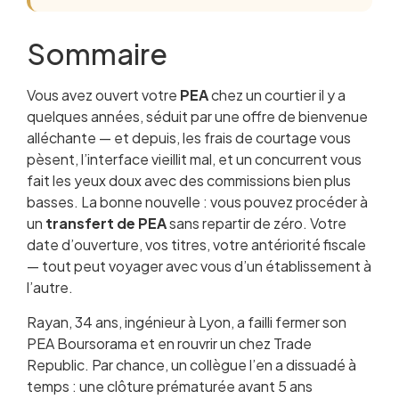
Sommaire
Vous avez ouvert votre
Qu’est-ce que le transfert de PEA et comment
PEA
chez un courtier il y a
quelques années, séduit par une offre de bienvenue
fonctionne-t-il ?
alléchante — et depuis, les frais de courtage vous
Pourquoi changer de courtier : les bonnes
pèsent, l’interface vieillit mal, et un concurrent vous
raisons de transférer
fait les yeux doux avec des commissions bien plus
Les frais de transfert de PEA : ce que vous
basses. La bonne nouvelle : vous pouvez procéder à
paierez vraiment
un
transfert de PEA
Les courtiers qui remboursent les frais de
sans repartir de zéro. Votre
date d’ouverture, vos titres, votre antériorité fiscale
transfert en 2026
— tout peut voyager avec vous d’un établissement à
La procédure de transfert étape par étape
l’autre.
Délais réels du transfert : ce qu’on ne vous dit
pas
Rayan, 34 ans, ingénieur à Lyon, a failli fermer son
Les titres non transférables : le piège principal
PEA Boursorama et en rouvrir un chez Trade
Conserver l’antériorité fiscale : comment ça
Republic. Par chance, un collègue l’en a dissuadé à
marche vraiment
temps : une clôture prématurée avant 5 ans
Comparer les courtiers avant de transférer :