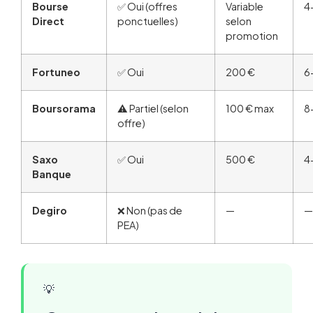
Bourse
✅ Oui (offres
Variable
4
Direct
ponctuelles)
selon
promotion
Fortuneo
✅ Oui
200 €
6
Boursorama
⚠️ Partiel (selon
100 € max
8
offre)
Saxo
✅ Oui
500 €
4
Banque
Degiro
❌ Non (pas de
—
—
PEA)
💡