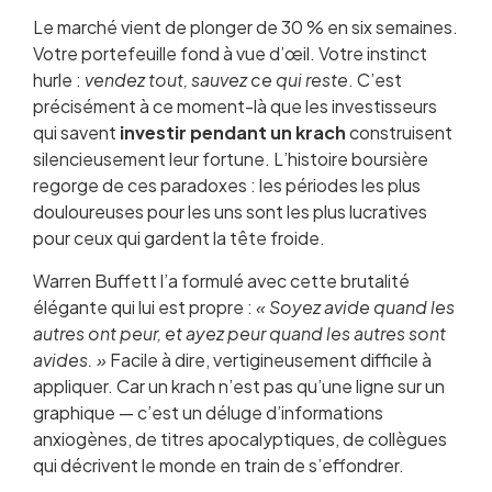
Le marché vient de plonger de 30 % en six semaines.
Qu’est-ce qu’un krach boursier ?
Votre portefeuille fond à vue d’œil. Votre instinct
Pourquoi les krachs créent-ils des
hurle :
opportunités exceptionnelles ?
vendez tout, sauvez ce qui reste
. C’est
précisément à ce moment-là que les investisseurs
Historique des grands krachs et leurs rebonds
qui savent
Les stratégies des grands investisseurs en
investir pendant un krach
construisent
silencieusement leur fortune. L’histoire boursière
période de crise
regorge de ces paradoxes : les périodes les plus
Le DCA : l’arme anti-panique par excellence
douloureuses pour les uns sont les plus lucratives
Quels actifs acheter pendant un krach ?
pour ceux qui gardent la tête froide.
Comment préparer son portefeuille avant la
tempête
Warren Buffett l’a formulé avec cette brutalité
Les erreurs fatales à éviter en période de crise
élégante qui lui est propre :
« Soyez avide quand les
Côme, Lina et Théophile face au krach
autres ont peur, et ayez peur quand les autres sont
La psychologie de l’investisseur en temps de
avides. »
Facile à dire, vertigineusement difficile à
crise
appliquer. Car un krach n’est pas qu’une ligne sur un
Combien et comment investir concrètement ?
graphique — c’est un déluge d’informations
Questions fréquentes
anxiogènes, de titres apocalyptiques, de collègues
qui décrivent le monde en train de s’effondrer.