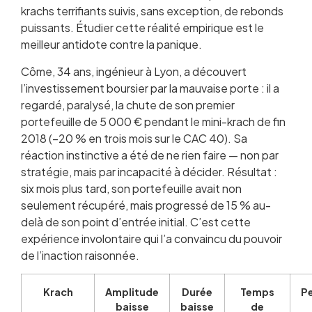
krachs terrifiants suivis, sans exception, de rebonds
puissants. Étudier cette réalité empirique est le
meilleur antidote contre la panique.
Côme, 34 ans, ingénieur à Lyon, a découvert
l’investissement boursier par la mauvaise porte : il a
regardé, paralysé, la chute de son premier
portefeuille de 5 000 € pendant le mini-krach de fin
2018 (–20 % en trois mois sur le CAC 40). Sa
réaction instinctive a été de ne rien faire — non par
stratégie, mais par incapacité à décider. Résultat :
six mois plus tard, son portefeuille avait non
seulement récupéré, mais progressé de 15 % au-
delà de son point d’entrée initial. C’est cette
expérience involontaire qui l’a convaincu du pouvoir
de l’inaction raisonnée.
Krach
Amplitude
Durée
Temps
P
baisse
baisse
de