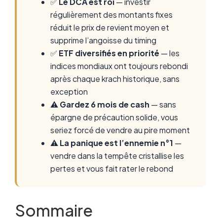
✅
Le DCA est roi
— investir
régulièrement des montants fixes
réduit le prix de revient moyen et
supprime l’angoisse du timing
✅
ETF diversifiés en priorité
— les
indices mondiaux ont toujours rebondi
après chaque krach historique, sans
exception
⚠️
Gardez 6 mois de cash
— sans
épargne de précaution solide, vous
seriez forcé de vendre au pire moment
⚠️
La panique est l’ennemie n°1
—
vendre dans la tempête cristallise les
pertes et vous fait rater le rebond
Sommaire