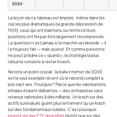
2020
La leçon de ce tableau est limpide : même dans les
cas les plus dramatiques (la grande dépression de
1929), ceux qui ont maintenu ou renforcé leurs
positions ont fini par être largement récompensés.
La question n’est jamais
si
le marché va rebondir — il
l’a toujours fait — mais
quand
. Et comme personne
ne peut prédire ce « quand », la stratégie la plus
robuste consiste à rester investi.
Notons un point crucial : la bulle internet de 2000
est le seul exemple récent où le rebond complet a
pris sept ans. Pourquoi ? Parce que les valorisations
initiales étaient délirantes — des entreprises sans
revenus valorisées à des milliards. Un krach sur des
actifs surévalués guérit plus lentement qu’un krach
sur des fondamentaux solides. C’est pourquoi
investir via des ETF diversifiés
plutôt que sur des