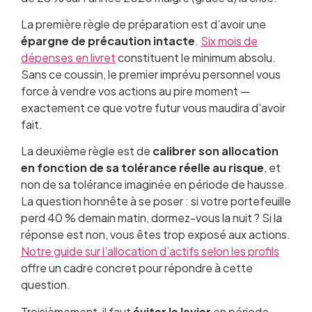
La première règle de préparation est d’avoir une
épargne de précaution intacte
.
Six mois de
dépenses en livret
constituent le minimum absolu.
Sans ce coussin, le premier imprévu personnel vous
force à vendre vos actions au pire moment —
exactement ce que votre futur vous maudira d’avoir
fait.
La deuxième règle est de
calibrer son allocation
en fonction de sa tolérance réelle au risque
, et
non de sa tolérance imaginée en période de hausse.
La question honnête à se poser : si votre portefeuille
perd 40 % demain matin, dormez-vous la nuit ? Si la
réponse est non, vous êtes trop exposé aux actions.
Notre guide sur l’allocation d’actifs selon les profils
offre un cadre concret pour répondre à cette
question.
Troisièmement, il faut
éviter le levier
en période