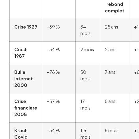
rebond
complet
Crise 1929
–89 %
34
25 ans
+
mois
Crash
–34 %
2 mois
2 ans
+
1987
Bulle
–78 %
30
7 ans
+
internet
mois
2000
Crise
–57 %
17
5 ans
+
financière
mois
2008
Krach
–34 %
1,5
5 mois
+1
Covid
mois