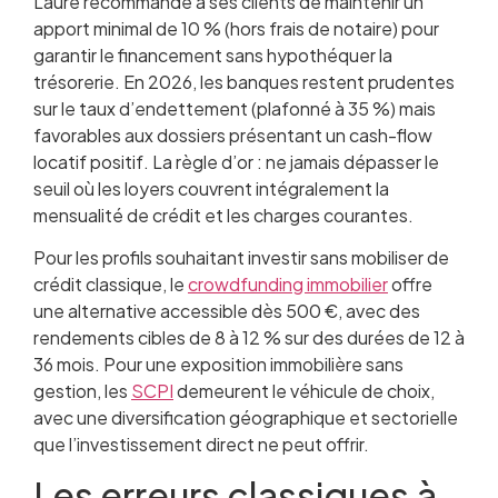
Laure recommande à ses clients de maintenir un
apport minimal de 10 % (hors frais de notaire) pour
garantir le financement sans hypothéquer la
trésorerie. En 2026, les banques restent prudentes
sur le taux d’endettement (plafonné à 35 %) mais
favorables aux dossiers présentant un cash-flow
locatif positif. La règle d’or : ne jamais dépasser le
seuil où les loyers couvrent intégralement la
mensualité de crédit et les charges courantes.
Pour les profils souhaitant investir sans mobiliser de
crédit classique, le
crowdfunding immobilier
offre
une alternative accessible dès 500 €, avec des
rendements cibles de 8 à 12 % sur des durées de 12 à
36 mois. Pour une exposition immobilière sans
gestion, les
SCPI
demeurent le véhicule de choix,
avec une diversification géographique et sectorielle
que l’investissement direct ne peut offrir.
Les erreurs classiques à