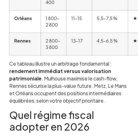
400
Orléans
1 800-
11-15
5,5-7,5 %
★
2 800
Rennes
2 800-
13-17
4,5-6,5 %
★
3 800
Ce tableau illustre un arbitrage fondamental :
rendement immédiat versus valorisation
patrimoniale
. Mulhouse maximise le cash-flow,
Rennes sécurise la plus-value future. Metz, Le Mans
et Orléans occupent des positions intermédiaires
équilibrées, selon votre objectif prioritaire.
Quel régime fiscal
adopter en 2026