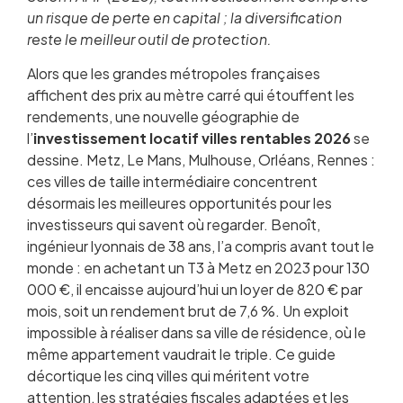
un risque de perte en capital ; la diversification
reste le meilleur outil de protection.
Alors que les grandes métropoles françaises
Pourquoi les villes secondaires dominent en
affichent des prix au mètre carré qui étouffent les
2026
rendements, une nouvelle géographie de
Les critères essentiels pour choisir sa ville
l’
investissement locatif villes rentables 2026
d’investissement
se
dessine. Metz, Le Mans, Mulhouse, Orléans, Rennes :
Metz : la perle lorraine aux rendements solides
ces villes de taille intermédiaire concentrent
Le Mans : la cité du Maine, entre accessibilité et
désormais les meilleures opportunités pour les
croissance
investisseurs qui savent où regarder. Benoît,
Mulhouse : les rendements les plus élevés de
ingénieur lyonnais de 38 ans, l’a compris avant tout le
France
monde : en achetant un T3 à Metz en 2023 pour 130
Orléans : la porte de Paris au meilleur prix
000 €, il encaisse aujourd’hui un loyer de 820 € par
Rennes : la métropole bretonne en pleine
mois, soit un rendement brut de 7,6 %. Un exploit
effervescence
impossible à réaliser dans sa ville de résidence, où le
Tableau comparatif des 5 villes
même appartement vaudrait le triple. Ce guide
Quel régime fiscal adopter en 2026
décortique les cinq villes qui méritent votre
Financer son investissement locatif en 2026
attention, les stratégies fiscales adaptées et les
Les erreurs classiques à éviter absolument