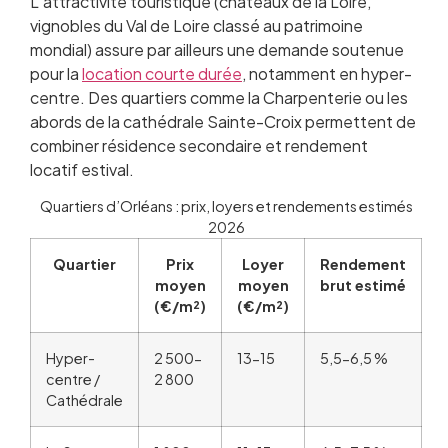
L’attractivité touristique (châteaux de la Loire,
vignobles du Val de Loire classé au patrimoine
mondial) assure par ailleurs une demande soutenue
pour la
location courte durée
, notamment en hyper-
centre. Des quartiers comme la Charpenterie ou les
abords de la cathédrale Sainte-Croix permettent de
combiner résidence secondaire et rendement
locatif estival.
Quartiers d’Orléans : prix, loyers et rendements estimés
2026
Quartier
Prix
Loyer
Rendement
moyen
moyen
brut estimé
(€/m²)
(€/m²)
Hyper-
2 500-
13-15
5,5-6,5 %
centre /
2 800
Cathédrale