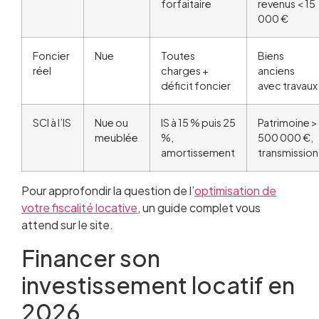
forfaitaire
revenus < 15
000 €
Foncier
Nue
Toutes
Biens
réel
charges +
anciens
déficit foncier
avec travaux
SCI à l’IS
Nue ou
IS à 15 % puis 25
Patrimoine >
meublée
%,
500 000 €,
amortissement
transmission
Pour approfondir la question de l’
optimisation de
votre fiscalité locative
, un guide complet vous
attend sur le site.
Financer son
investissement locatif en
2026