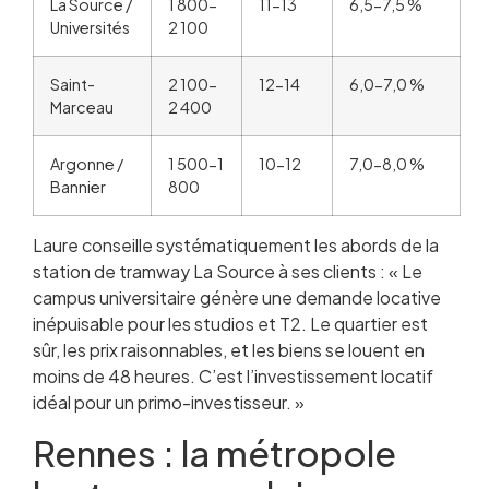
La Source /
1 800-
11-13
6,5-7,5 %
Universités
2 100
Saint-
2 100-
12-14
6,0-7,0 %
Marceau
2 400
Argonne /
1 500-1
10-12
7,0-8,0 %
Bannier
800
Laure conseille systématiquement les abords de la
station de tramway La Source à ses clients : « Le
campus universitaire génère une demande locative
inépuisable pour les studios et T2. Le quartier est
sûr, les prix raisonnables, et les biens se louent en
moins de 48 heures. C’est l’investissement locatif
idéal pour un primo-investisseur. »
Rennes : la métropole