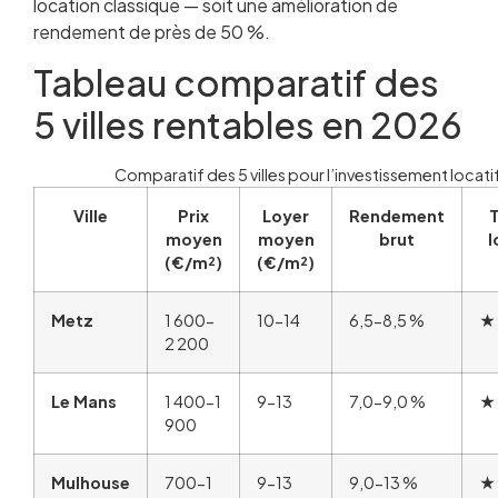
location classique — soit une amélioration de
rendement de près de 50 %.
Tableau comparatif des
5 villes rentables en 2026
Comparatif des 5 villes pour l’investissement locat
Ville
Prix
Loyer
Rendement
moyen
moyen
brut
l
(€/m²)
(€/m²)
Metz
1 600-
10-14
6,5-8,5 %
★
2 200
Le Mans
1 400-1
9-13
7,0-9,0 %
★
900
Mulhouse
700-1
9-13
9,0-13 %
★