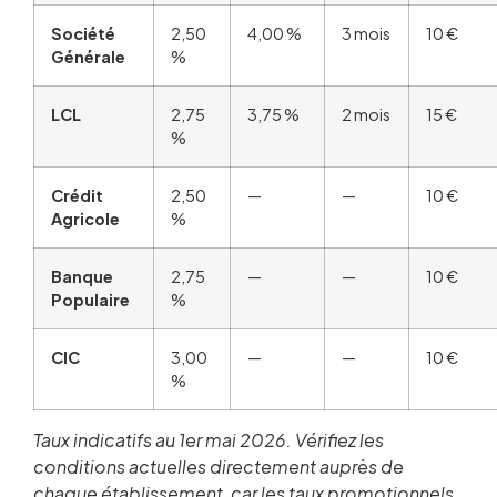
Société
2,50
4,00 %
3 mois
10 €
Générale
%
LCL
2,75
3,75 %
2 mois
15 €
%
Crédit
2,50
—
—
10 €
Agricole
%
Banque
2,75
—
—
10 €
Populaire
%
CIC
3,00
—
—
10 €
%
Taux indicatifs au 1er mai 2026. Vérifiez les
conditions actuelles directement auprès de
chaque établissement, car les taux promotionnels