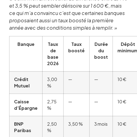
et 3,5 % peut sembler dérisoire sur 1 600 €, mais
ce qui m’a convaincu c’est que certaines banques
proposaient aussi un taux boosté la première
année avec des conditions simples à remplir. »
Banque
Taux
Taux
Durée
Dépôt
de
boosté
du
minimu
base
boost
2026
Crédit
3,00
—
—
10 €
Mutuel
%
Caisse
2,75
—
—
10 €
d’Épargne
%
BNP
2,50
3,50 %
3 mois
10 €
Paribas
%