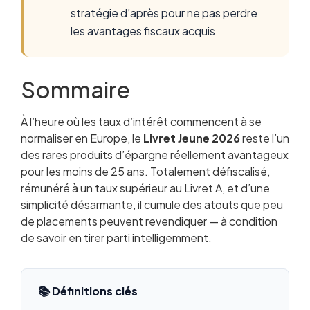
stratégie d’après pour ne pas perdre
les avantages fiscaux acquis
Sommaire
À l’heure où les taux d’intérêt commencent à se
Qu’est-ce que le Livret Jeune ?
normaliser en Europe, le
Taux du Livret Jeune en 2026 : état des lieux
Livret Jeune 2026
reste l’un
des rares produits d’épargne réellement avantageux
Conditions d’éligibilité : qui peut en ouvrir un ?
pour les moins de 25 ans. Totalement défiscalisé,
Plafond et fiscalité : l’avantage fiscal méconnu
rémunéré à un taux supérieur au Livret A, et d’une
Meilleures offres 2026 : comparatif des
simplicité désarmante, il cumule des atouts que peu
banques
de placements peuvent revendiquer — à condition
Comment ouvrir un Livret Jeune en 2026 ?
de savoir en tirer parti intelligemment.
Livret Jeune vs Livret A : lequel choisir ?
Livret Jeune face aux autres placements
jeunes
Stratégies pour tirer le maximum de son Livret
📚 Définitions clés
Jeune