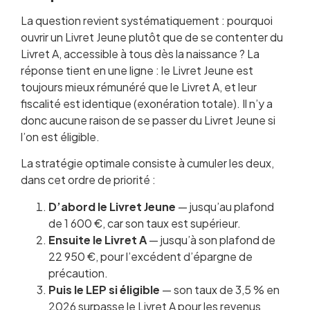
La question revient systématiquement : pourquoi
ouvrir un Livret Jeune plutôt que de se contenter du
Livret A, accessible à tous dès la naissance ? La
réponse tient en une ligne : le Livret Jeune est
toujours mieux rémunéré que le Livret A, et leur
fiscalité est identique (exonération totale). Il n’y a
donc aucune raison de se passer du Livret Jeune si
l’on est éligible.
La stratégie optimale consiste à cumuler les deux,
dans cet ordre de priorité :
D’abord le Livret Jeune
— jusqu’au plafond
de 1 600 €, car son taux est supérieur.
Ensuite le Livret A
— jusqu’à son plafond de
22 950 €, pour l’excédent d’épargne de
précaution.
Puis le LEP si éligible
— son taux de 3,5 % en
2026 surpasse le Livret A pour les revenus