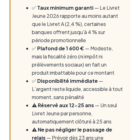
✅
Taux minimum garanti
— Le Livret
Jeune 2026 rapporte au moins autant
que le Livret A (2,4 %), certaines
banques offrent jusqu’à 4 % sur
période promotionnelle
✅
Plafond de 1 600 €
— Modeste,
mais la fiscalité zéro (ni impôt ni
prélèvements sociaux) en fait un
produit imbattable pour ce montant
✅
Disponibilité immédiate
—
L’argent reste liquide, accessible à tout
moment, sans pénalité
⚠️
Réservé aux 12-25 ans
— Un seul
Livret Jeune par personne,
automatiquement clôturé à 25 ans
⚠️
Ne pas négliger le passage de
relais
— Prévoir dès 23 ans une