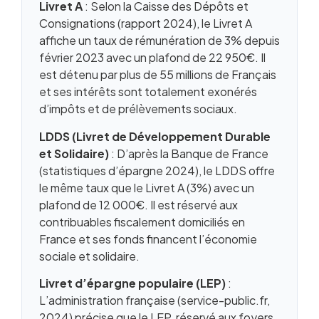
Livret A
: Selon la Caisse des Dépôts et
Après 25 ans : préparer la transition financière
Consignations (rapport 2024), le Livret A
Livret Jeune pour les mineurs : le rôle des
affiche un taux de rémunération de 3% depuis
parents
février 2023 avec un plafond de 22 950€. Il
Les erreurs à éviter avec le Livret Jeune
est détenu par plus de 55 millions de Français
Questions fréquentes
et ses intérêts sont totalement exonérés
d’impôts et de prélèvements sociaux.
LDDS (Livret de Développement Durable
et Solidaire)
: D’après la Banque de France
(statistiques d’épargne 2024), le LDDS offre
le même taux que le Livret A (3%) avec un
plafond de 12 000€. Il est réservé aux
contribuables fiscalement domiciliés en
France et ses fonds financent l’économie
sociale et solidaire.
Livret d’épargne populaire (LEP)
:
L’administration française (service-public.fr,
2024) précise que le LEP, réservé aux foyers