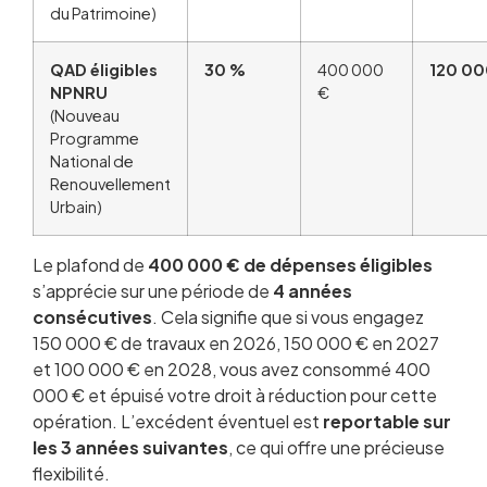
du Patrimoine)
QAD éligibles
30 %
400 000
120 00
NPNRU
€
(Nouveau
Programme
National de
Renouvellement
Urbain)
Le plafond de
400 000 € de dépenses éligibles
s’apprécie sur une période de
4 années
consécutives
. Cela signifie que si vous engagez
150 000 € de travaux en 2026, 150 000 € en 2027
et 100 000 € en 2028, vous avez consommé 400
000 € et épuisé votre droit à réduction pour cette
opération. L’excédent éventuel est
reportable sur
les 3 années suivantes
, ce qui offre une précieuse
flexibilité.