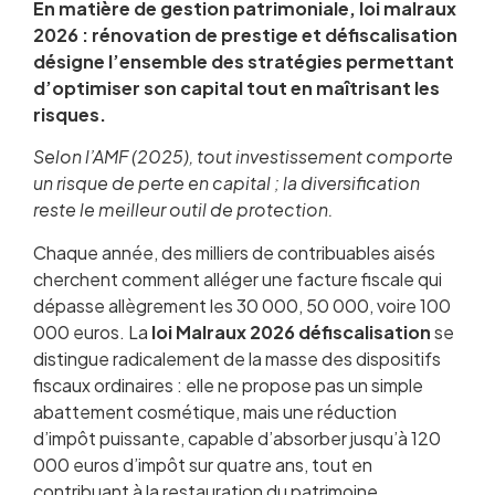
En matière de gestion patrimoniale, loi malraux
2026 : rénovation de prestige et défiscalisation
désigne l’ensemble des stratégies permettant
d’optimiser son capital tout en maîtrisant les
risques.
Selon l’AMF (2025), tout investissement comporte
un risque de perte en capital ; la diversification
reste le meilleur outil de protection.
Chaque année, des milliers de contribuables aisés
La loi Malraux, un monument de la
cherchent comment alléger une facture fiscale qui
défiscalisation française
dépasse allègrement les 30 000, 50 000, voire 100
Zones éligibles et plafonds de réduction
000 euros. La
d’impôt en 2026
loi Malraux 2026 défiscalisation
se
distingue radicalement de la masse des dispositifs
Comment fonctionne concrètement la
fiscaux ordinaires : elle ne propose pas un simple
réduction d’impôt Malraux ?
abattement cosmétique, mais une réduction
Les travaux éligibles : ce que la loi Malraux
d’impôt puissante, capable d’absorber jusqu’à 120
autorise et exige
000 euros d’impôt sur quatre ans, tout en
Loi Malraux 2026 : points de vigilance et
contribuant à la restauration du patrimoine
évolutions réglementaires