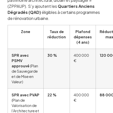
patrimoine architectural, urbain et paysager »
(ZPPAUP). S’y ajoutent les
Quartiers Anciens
Dégradés (QAD)
éligibles à certains programmes
de rénovation urbaine.
Zone
Taux de
Plafond
Réduct
réduction
dépenses
ma
(4 ans)
SPR avec
30 %
400 000
120 00
PSMV
€
approuvé
(Plan
de Sauvegarde
et de Mise en
Valeur)
SPR avec PVAP
22 %
400 000
88 00
(Plan de
€
Valorisation de
l’Architecture et