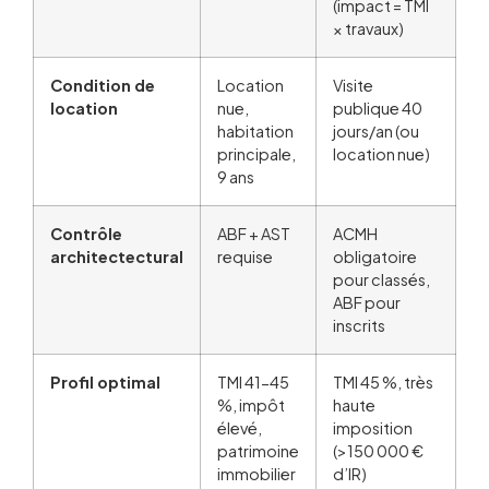
(impact = TMI
× travaux)
Condition de
Location
Visite
location
nue,
publique 40
habitation
jours/an (ou
principale,
location nue)
9 ans
Contrôle
ABF + AST
ACMH
architectectural
requise
obligatoire
pour classés,
ABF pour
inscrits
Profil optimal
TMI 41-45
TMI 45 %, très
%, impôt
haute
élevé,
imposition
patrimoine
(>150 000 €
immobilier
d’IR)