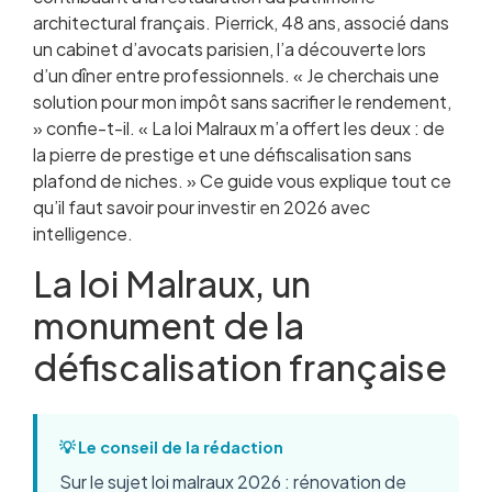
architectural français. Pierrick, 48 ans, associé dans
Loi Malraux vs Monuments Historiques : deux
un cabinet d’avocats parisien, l’a découverte lors
philosophies patrimoniales
d’un dîner entre professionnels. « Je cherchais une
Loi Malraux vs déficit foncier : dispositifs
solution pour mon impôt sans sacrifier le rendement,
complémentaires ou concurrents ?
» confie-t-il. « La loi Malraux m’a offert les deux : de
Quel profil d’investisseur pour la loi Malraux ?
la pierre de prestige et une défiscalisation sans
Comment sélectionner un programme Malraux
plafond de niches. » Ce guide vous explique tout ce
de qualité ?
qu’il faut savoir pour investir en 2026 avec
Simulation chiffrée : ce que Malraux rapporte
intelligence.
vraiment
Les pièges à éviter absolument avec la loi
La loi Malraux, un
Malraux
Questions fréquentes sur la loi Malraux 2026
monument de la
défiscalisation française
💡 Le conseil de la rédaction
Sur le sujet loi malraux 2026 : rénovation de