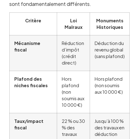
sont fondamentalement différents.
Critère
Loi
Monuments
Malraux
Historiques
Mécanisme
Réduction
Déduction du
fiscal
d’impôt
revenu global
(crédit
(sans plafond)
direct)
Plafond des
Hors
Hors plafond
niches fiscales
plafond
(non soumis
(non
aux 10 000 €)
soumis aux
10 000 €)
Taux/impact
22 % ou 30
Jusqu’à 100 %
fiscal
% des
des travaux en
travaux
déduction