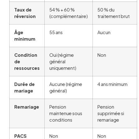
Taux de
54 % + 60 %
50 % du
réversion
(complémentaire)
traitement brut
Âge
55 ans
Aucun
minimum
Condition
Oui (régime
Non
de
général
ressources
uniquement)
Durée de
Aucune (régime
4 ans minimum
mariage
général)
Remariage
Pension
Pension
maintenue sous
supprimée si
conditions
remariage
PACS
Non
Non