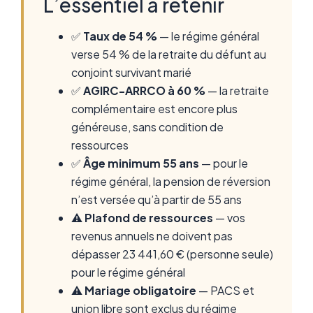
L’essentiel à retenir
✅
Taux de 54 %
— le régime général
verse 54 % de la retraite du défunt au
conjoint survivant marié
✅
AGIRC-ARRCO à 60 %
— la retraite
complémentaire est encore plus
généreuse, sans condition de
ressources
✅
Âge minimum 55 ans
— pour le
régime général, la pension de réversion
n’est versée qu’à partir de 55 ans
⚠️
Plafond de ressources
— vos
revenus annuels ne doivent pas
dépasser 23 441,60 € (personne seule)
pour le régime général
⚠️
Mariage obligatoire
— PACS et
union libre sont exclus du régime