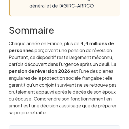
général et de l’AGIRC-ARRCO
Sommaire
Chaque année en France, plus de
Qu’est-ce que la pension de réversion ?
4,4 millions de
personnes
Conditions pour bénéficier de la pension de
perçoivent une pension de réversion.
Pourtant, ce dispositif reste largement méconnu,
réversion
parfois découvert dans l’urgence après un deuil. La
Montant de la pension de réversion au régime
pension de réversion 2026
général
est l’une des pierres
angulaires de la protection sociale française : elle
Pension de réversion AGIRC-ARRCO : les
garantit qu’un conjoint survivant ne se retrouve pas
règles de la complémentaire
brutalement appauvri après le décès de son époux
Pension de réversion pour les fonctionnaires
ou épouse. Comprendre son fonctionnement en
Plafond de ressources 2026 : ce qui entre dans
amont est une décision aussi sage que de préparer
le calcul
sa propre retraite.
L’ex-conjoint divorcé a-t-il droit à la réversion ?
Comment faire la demande de pension de
réversion ?