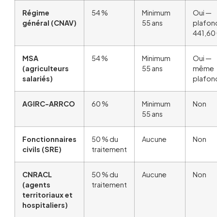
Régime
54 %
Minimum
Oui —
général (CNAV)
55 ans
plafon
441,60
MSA
54 %
Minimum
Oui —
(agriculteurs
55 ans
même
salariés)
plafon
AGIRC-ARRCO
60 %
Minimum
Non
55 ans
Fonctionnaires
50 % du
Aucune
Non
civils (SRE)
traitement
CNRACL
50 % du
Aucune
Non
(agents
traitement
territoriaux et
hospitaliers)