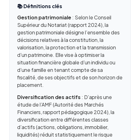
Cas particuliers : remariage, PACS,
📚 Définitions clés
concubinage
Gestion patrimoniale
: Selon le Conseil
Optimiser la retraite du couple pour anticiper la
Supérieur du Notariat (rapport 2024), la
réversion
gestion patrimoniale désigne l’ensemble des
Combien toucherai-je ? Simulation de pension
décisions relatives à la constitution, la
de réversion
valorisation, la protection et la transmission
Questions fréquentes
d’un patrimoine. Elle vise à optimiser la
situation financière globale d’un individu ou
d’une famille en tenant compte de sa
fiscalité, de ses objectifs et de son horizon de
placement.
Diversification des actifs
: D’après une
étude de l’AMF (Autorité des Marchés
Financiers, rapport pédagogique 2024), la
diversification entre différentes classes
d’actifs (actions, obligations, immobilier,
liquidités) réduit statistiquement le risque