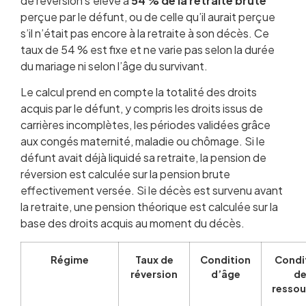
de réversion s’élève à
54 % de la retraite brute
perçue par le défunt, ou de celle qu’il aurait perçue
s’il n’était pas encore à la retraite à son décès. Ce
taux de 54 % est fixe et ne varie pas selon la durée
du mariage ni selon l’âge du survivant.
Le calcul prend en compte la totalité des droits
acquis par le défunt, y compris les droits issus de
carrières incomplètes, les périodes validées grâce
aux congés maternité, maladie ou chômage. Si le
défunt avait déjà liquidé sa retraite, la pension de
réversion est calculée sur la pension brute
effectivement versée. Si le décès est survenu avant
la retraite, une pension théorique est calculée sur la
base des droits acquis au moment du décès.
Régime
Taux de
Condition
Condi
réversion
d’âge
d
ressou