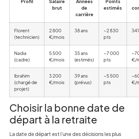
Profil
Salaire
Années
Points
brut
de
estimés
co
carrière
Florent
2 800
38 ans
~2 830
341
(technicien)
€/mois
pts
Nadia
5 500
35 ans
~7 000
~7
(cadre)
€/mois
(estimés)
pts
€/
Ibrahim
3 200
39 ans
~5 500
~6
(chargé de
€/mois
(prévus)
pts
€/
projet)
Choisir la bonne date de
départ à la retraite
La date de départ est l’une des décisions les plus