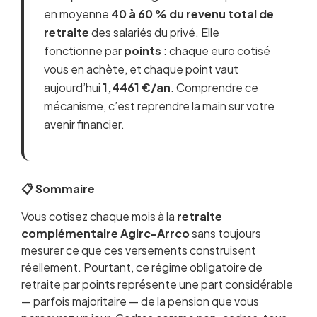
en moyenne
40 à 60 % du revenu total de
retraite
des salariés du privé. Elle
fonctionne par
points
: chaque euro cotisé
vous en achète, et chaque point vaut
aujourd’hui
1,4461 €/an
. Comprendre ce
mécanisme, c’est reprendre la main sur votre
avenir financier.
📋 Sommaire
Vous cotisez chaque mois à la
Qu’est-ce que la retraite complémentaire
retraite
complémentaire Agirc-Arrco
Agirc-Arrco ?
sans toujours
mesurer ce que ces versements construisent
Histoire et fusion Agirc-Arrco : une réforme
réellement. Pourtant, ce régime obligatoire de
structurante
retraite par points représente une part considérable
Comment acquérir des points Agirc-Arrco ?
— parfois majoritaire — de la pension que vous
La valeur du point : un levier méconnu