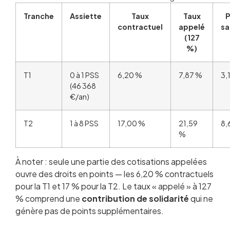
Tranche
Assiette
Taux
Taux
P
contractuel
appelé
sa
(127
%)
T1
0 à 1 PSS
6,20 %
7,87 %
3,
(46 368
€/an)
T2
1 à 8 PSS
17,00 %
21,59
8,
%
À noter : seule une partie des cotisations appelées
ouvre des droits en points — les 6,20 % contractuels
pour la T1 et 17 % pour la T2. Le taux « appelé » à 127
% comprend une
contribution de solidarité
qui ne
génère pas de points supplémentaires.