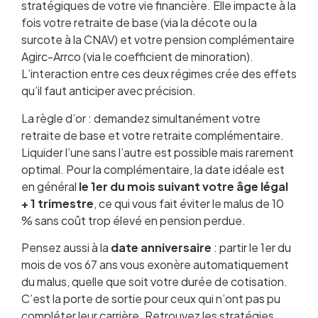
stratégiques de votre vie financière. Elle impacte à la
fois votre retraite de base (via la décote ou la
surcote à la CNAV) et votre pension complémentaire
Agirc-Arrco (via le coefficient de minoration).
L’interaction entre ces deux régimes crée des effets
qu’il faut anticiper avec précision.
La règle d’or : demandez simultanément votre
retraite de base et votre retraite complémentaire.
Liquider l’une sans l’autre est possible mais rarement
optimal. Pour la complémentaire, la date idéale est
en général
le 1er du mois suivant votre âge légal
+ 1 trimestre
, ce qui vous fait éviter le malus de 10
% sans coût trop élevé en pension perdue.
Pensez aussi à la
date anniversaire
: partir le 1er du
mois de vos 67 ans vous exonère automatiquement
du malus, quelle que soit votre durée de cotisation.
C’est la porte de sortie pour ceux qui n’ont pas pu
compléter leur carrière. Retrouvez les stratégies