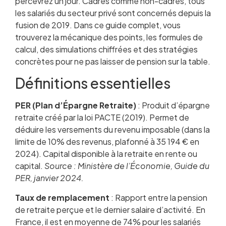
percevrez un jour. Cadres comme non-cadres, tous
Calculer sa pension complémentaire : la
les salariés du secteur privé sont concernés depuis la
formule exacte
fusion de 2019. Dans ce guide complet, vous
Le coefficient de minoration temporaire : la
trouverez la mécanique des points, les formules de
règle qui peut coûter cher
calcul, des simulations chiffrées et des stratégies
Simulation Agirc-Arrco : trois exemples
concrètes pour ne pas laisser de pension sur la table.
concrets
Choisir la bonne date de départ à la retraite
Définitions essentielles
Chômage, maladie, maternité : les périodes
assimilées
PER (Plan d’Épargne Retraite)
: Produit d’épargne
Cumul emploi-retraite et Agirc-Arrco
retraite créé par la loi PACTE (2019). Permet de
Optimiser ses points avant la retraite
déduire les versements du revenu imposable (dans la
Agirc-Arrco vs PER : les deux piliers de votre
limite de 10% des revenus, plafonné à 35 194 € en
retraite
2024). Capital disponible à la retraite en rente ou
Questions fréquentes
capital.
Source : Ministère de l’Économie, Guide du
PER, janvier 2024.
Taux de remplacement
: Rapport entre la pension
de retraite perçue et le dernier salaire d’activité. En
France, il est en moyenne de 74% pour les salariés