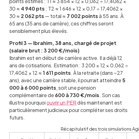
points estimés : T1 ≈ 3 854 × 12 × 0,062 ÷ 17,4062 ×
30 ≈
4 940 pts
; T2 ≈ 1 646 × 12 × 0,17 ÷ 17,4062 ×
30 ≈
2 062 pts
— total ≈
7 002 points
à 55 ans. À
65 ans (35 ans de carrière), ces chiffres seront
sensiblement plus élevés.
Profil 3 — Ibrahim, 38 ans, chargé de projet
(salaire brut : 3 200 €/mois)
Ibrahim est en début de carrière active. Il a déjà 12
ans de cotisations. Estimation : 3 200 × 12 × 0,062 ÷
17,4062 × 12 ≈
1 611 points
. À la retraite (dans ~27
ans), avec une carrière stable, il pourrait atteindre
5
000 à 6 000 points
, soit une pension
complémentaire de
600 à 730 €/mois
. Son cas
illustre pourquoi
ouvrir un PER
dès maintenant est
particulièrement judicieux pour compléter ses droits
futurs.
Récapitulatif des trois simulations Ag