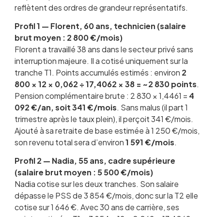
reflètent des ordres de grandeur représentatifs.
Profil 1 — Florent, 60 ans, technicien (salaire
brut moyen : 2 800 €/mois)
Florent a travaillé 38 ans dans le secteur privé sans
interruption majeure. Il a cotisé uniquement sur la
tranche T1. Points accumulés estimés : environ
2
800 × 12 × 0,062 ÷ 17,4062 × 38 = ~2 830 points
.
Pension complémentaire brute : 2 830 × 1,4461 =
4
092 €/an, soit 341 €/mois
. Sans malus (il part 1
trimestre après le taux plein), il perçoit 341 €/mois.
Ajouté à sa retraite de base estimée à 1 250 €/mois,
son revenu total sera d’environ
1 591 €/mois
.
Profil 2 — Nadia, 55 ans, cadre supérieure
(salaire brut moyen : 5 500 €/mois)
Nadia cotise sur les deux tranches. Son salaire
dépasse le PSS de 3 854 €/mois, donc sur la T2 elle
cotise sur 1 646 €. Avec 30 ans de carrière, ses