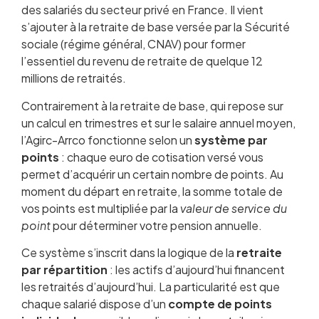
des salariés du secteur privé en France. Il vient
s’ajouter à la retraite de base versée par la Sécurité
sociale (régime général, CNAV) pour former
l’essentiel du revenu de retraite de quelque 12
millions de retraités.
Contrairement à la retraite de base, qui repose sur
un calcul en trimestres et sur le salaire annuel moyen,
l’Agirc-Arrco fonctionne selon un
système par
points
: chaque euro de cotisation versé vous
permet d’acquérir un certain nombre de points. Au
moment du départ en retraite, la somme totale de
vos points est multipliée par la
valeur de service du
point
pour déterminer votre pension annuelle.
Ce système s’inscrit dans la logique de la
retraite
par répartition
: les actifs d’aujourd’hui financent
les retraités d’aujourd’hui. La particularité est que
chaque salarié dispose d’un
compte de points