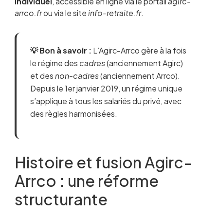
individuel
, accessible en ligne via le portail
agirc-
arrco.fr
ou via le site
info-retraite.fr
.
💡 Bon à savoir :
L’Agirc-Arrco gère à la fois
le régime des
cadres
(anciennement Agirc)
et des
non-cadres
(anciennement Arrco).
Depuis le 1er janvier 2019, un régime unique
s’applique à tous les salariés du privé, avec
des règles harmonisées.
Histoire et fusion Agirc-
Arrco : une réforme
structurante