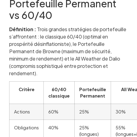
Portefeuille Permanent
vs 60/40
Définition :
Trois grandes stratégies de portefeuille
s’affrontent : le classique 60/40 (optimal en
prospérité désinflationiste), le Portefeuille
Permanent de Browne (maximum de sécurité,
minimum de rendement) et le All Weather de Dalio
(compromis sophistiqué entre protection et
rendement).
Critère
60/40
Portefeuille
All We
classique
Permanent
Actions
60%
25%
30%
Obligations
40%
25%
55%
(longues)
(longues+