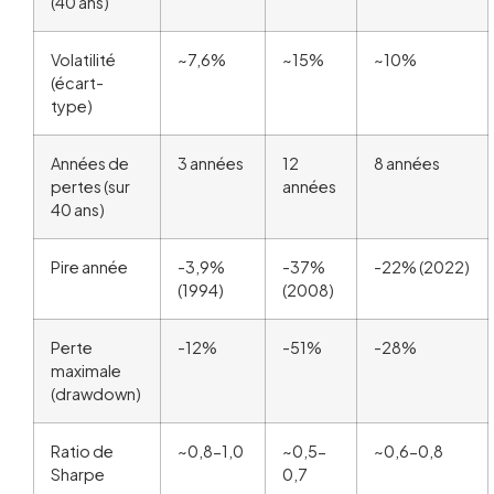
(40 ans)
Volatilité
~7,6%
~15%
~10%
(écart-
type)
Années de
3 années
12
8 années
pertes (sur
années
40 ans)
Pire année
-3,9%
-37%
-22% (2022)
(1994)
(2008)
Perte
-12%
-51%
-28%
maximale
(drawdown)
Ratio de
~0,8-1,0
~0,5-
~0,6-0,8
Sharpe
0,7