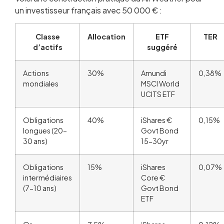
un investisseur français avec 50 000 € :
Classe
Allocation
ETF
TER
d’actifs
suggéré
Actions
30%
Amundi
0,38%
mondiales
MSCI World
UCITS ETF
Obligations
40%
iShares €
0,15%
longues (20-
Govt Bond
30 ans)
15-30yr
Obligations
15%
iShares
0,07%
intermédiaires
Core €
(7-10 ans)
Govt Bond
ETF