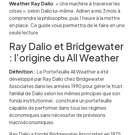
Weather Ray Dalio
français
. « Une machine à traverser les
crises », selon Dalio lui-même. Adrien a mis 3 mois à
All Weather vs Portefeuille Permanent vs
comprendre la philosophie, puis 1 heure à la mettre
60/40
en place. Ce guide vous permettra de le faire en une
Mise en pratique et gestion quotidienne
seule lecture.
Questions fréquentes
Ray Dalio et Bridgewater
: l’origine du All Weather
Définition :
Le Portefeuille All Weather a été
développé par Ray Dalio chez Bridgewater
Associates dans les années 1990 pour gérer le trust
familial de Dalio selon les mêmes principes que son
fonds institutionnel : construire un portefeuille
capable de performer dans tous les régimes
économiques sans nécessiter de prévisions
macroéconomiques.
Ray Dalio a fondé Bridgewater Associates en 1975