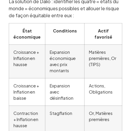
La solution de Dalio : identifier les quatre « états du
monde » économiques possibles et allouer le risque
de façon équitable entre eux :
État
Conditions
Actif
économique
favorisé
Croissance +
Expansion
Matières
Inflation en
économique
premières, Or
hausse
avec prix
(TIPS)
montants
Croissance +
Expansion
Actions,
Inflation en
avec
Obligations
baisse
désinflation
Contraction
Stagflation
Or, Matières
+ Inflation en
premières
hausse