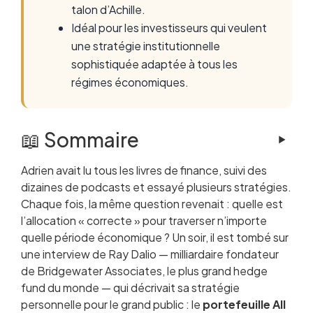
talon d’Achille.
Idéal pour les investisseurs qui veulent
une stratégie institutionnelle
sophistiquée adaptée à tous les
régimes économiques.
📖 Sommaire
Adrien avait lu tous les livres de finance, suivi des
Ray Dalio et Bridgewater : l’origine du All
dizaines de podcasts et essayé plusieurs stratégies.
Weather
Chaque fois, la même question revenait : quelle est
La philosophie de la parité du risque
l’allocation « correcte » pour traverser n’importe
Composition et rôle de chaque actif
quelle période économique ? Un soir, il est tombé sur
Performance historique du All Weather
une interview de Ray Dalio — milliardaire fondateur
Construire son All Weather avec des ETF
de Bridgewater Associates, le plus grand hedge
Les avantages du All Weather
fund du monde — qui décrivait sa stratégie
Les limites et l’épreuve de 2022
personnelle pour le grand public : le
Variations et adaptations pour l’investisseur
portefeuille All