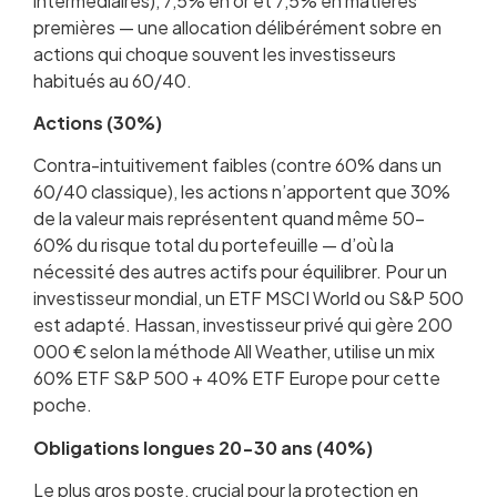
intermédiaires), 7,5% en or et 7,5% en matières
premières — une allocation délibérément sobre en
actions qui choque souvent les investisseurs
habitués au 60/40.
Actions (30%)
Contra-intuitivement faibles (contre 60% dans un
60/40 classique), les actions n’apportent que 30%
de la valeur mais représentent quand même 50-
60% du risque total du portefeuille — d’où la
nécessité des autres actifs pour équilibrer. Pour un
investisseur mondial, un ETF MSCI World ou S&P 500
est adapté. Hassan, investisseur privé qui gère 200
000 € selon la méthode All Weather, utilise un mix
60% ETF S&P 500 + 40% ETF Europe pour cette
poche.
Obligations longues 20-30 ans (40%)
Le plus gros poste, crucial pour la protection en