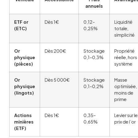
annuels
ETF or
Dès 1€
0,12–
Liquidité
(ETC)
0,25%
totale,
simplicité
Or
Dès 200€
Stockage
Propriété
physique
0,1–0,3%
réelle, hors
(pièces)
système
Or
Dès 5 000€
Stockage
Masse
physique
0,1–0,2%
optimisée,
(lingots)
moins de
prime
Actions
Dès 1€
0,35–
Levier sur le
minières
0,65%
prix de l’or
(ETF)