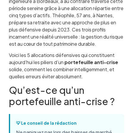
ingénieure à Bordeaux, a au contraire traversé cette
dans le temps
période sereine grâce à une allocation répartie entre
Fiscalité et enveloppes adaptées à
cinq types d’actifs. Théophile, 57 ans, à Nantes,
l’investissement défensif
prépare sa retraite avec une approche de plus en
Les erreurs classiques du portefeuille défensif
plus défensive depuis 2023. Ces trois profils
Questions fréquentes
incarnent une réalité universelle : la gestion du risque
est au cœur de tout patrimoine durable.
Voici les 5 allocations défensives qui constituent
aujourd’hui les piliers d’un
portefeuille anti-crise
solide, comment les combiner intelligemment, et
quelles erreurs éviter absolument.
Qu’est-ce qu’un
portefeuille anti-crise ?
💡 Le conseil de la rédaction
Ne paniquez pas lors des baisses de marché,