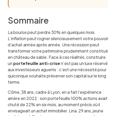
Sommaire
La bourse peut perdre 30% en quelques mois.
Qu’est-ce qu’un portefeuille anti-crise ?
L’inflation peut rogner silencieusement votre pouvoir
Les 5 signaux qui indiquent que vous devez
d’achat année après année. Une récession peut
vous protéger
transformer votre patrimoine prudemment constitué
Allocation 1 : L’Or, la valeur refuge millénaire
en château de sable. Face à ces réalités, construire
Allocation 2 : Obligations et fonds euros — la
un
portefeuille anti-crise
sécurité du capital
n’est pas un luxe réservé
aux investisseurs aguerris : c’est une nécessité pour
Allocation 3 : Actions à dividendes défensives
quiconque souhaite préserver son capital sur le long
Allocation 4 : L’Immobilier papier (SCPI) comme
terme.
amortisseur
Allocation 5 : Le Cash stratégique et livrets
Côme, 38 ans, cadre à Lyon, en a fait l’expérience
réglementés
amère en 2022 : son portefeuille 100% actions avait
Comment assembler votre portefeuille anti-
chuté de 22% en six mois, au moment précis où il
crise en 2026
envisageait un achat immobilier. Lina, 29 ans, jeune
Gérer et rééquilibrer votre allocation défensive