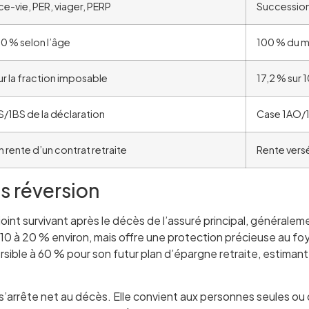
e-vie, PER, viager, PERP
Succession
0 % selon l’âge
100 % du m
ur la fraction imposable
17,2 % sur
S/1BS de la déclaration
Case 1AO/1
n rente d’un contrat retraite
Rente versé
ns réversion
oint survivant après le décès de l’assuré principal, générale
e 10 à 20 % environ, mais offre une protection précieuse au fo
sible à 60 % pour son futur plan d’épargne retraite, estimant q
 s’arrête net au décès. Elle convient aux personnes seules ou 