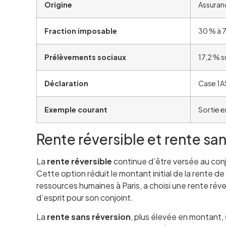
Origine
Assuranc
Fraction imposable
30 % à 7
Prélèvements sociaux
17,2 % s
Déclaration
Case 1A
Exemple courant
Sortie e
Rente réversible et rente sa
La
rente réversible
continue d’être versée au conj
Cette option réduit le montant initial de la rente d
ressources humaines à Paris, a choisi une rente réver
d’esprit pour son conjoint.
La
rente sans réversion
, plus élevée en montant,