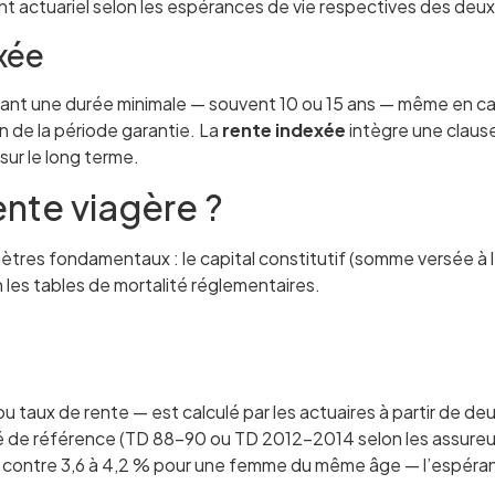
ent actuariel selon les espérances de vie respectives des deux
xée
ant une durée minimale — souvent 10 ou 15 ans — même en c
in de la période garantie. La
rente indexée
intègre une clause 
sur le long terme.
nte viagère ?
mètres fondamentaux : le capital constitutif (somme versée à l
n les tables de mortalité réglementaires.
 taux de rente — est calculé par les actuaires à partir de deux
alité de référence (TD 88-90 ou TD 2012-2014 selon les assur
, contre 3,6 à 4,2 % pour une femme du même âge — l’espéran