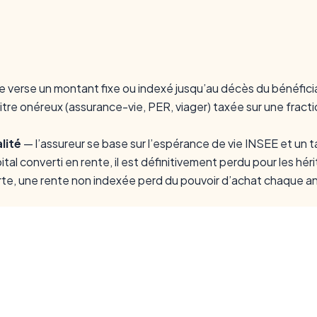
e verse un montant fixe ou indexé jusqu’au décès du bénéficia
itre onéreux (assurance-vie, PER, viager) taxée sur une fraction
lité
— l’assureur se base sur l’espérance de vie INSEE et un 
ital converti en rente, il est définitivement perdu pour les hér
orte, une rente non indexée perd du pouvoir d’achat chaque 