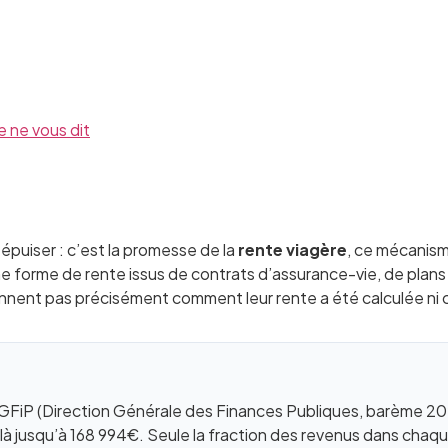
 ne vous dit
épuiser : c’est la promesse de la
rente viagère
, ce mécanisme
une forme de rente issus de contrats d’assurance-vie, de plan
ennent pas précisément comment leur rente a été calculée ni
DGFiP (Direction Générale des Finances Publiques, barème 202
 jusqu’à 168 994€. Seule la fraction des revenus dans chaqu