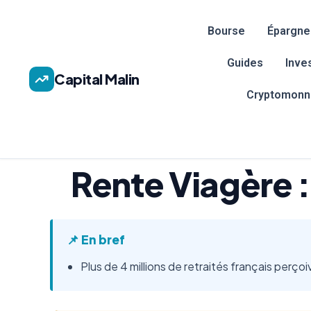
Bourse
Épargne
Guides
Inve
Capital Malin
Cryptomonn
Rente Viagère : 
📌 En bref
Plus de 4 millions de retraités français perç