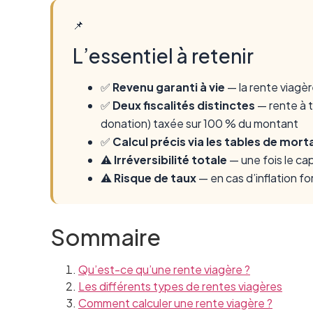
📌
L’essentiel à retenir
✅
Revenu garanti à vie
— la rente viagèr
✅
Deux fiscalités distinctes
— rente à t
donation) taxée sur 100 % du montant
✅
Calcul précis via les tables de morta
⚠️
Irréversibilité totale
— une fois le cap
⚠️
Risque de taux
— en cas d’inflation f
Sommaire
Qu’est-ce qu’une rente viagère ?
Les différents types de rentes viagères
Comment calculer une rente viagère ?