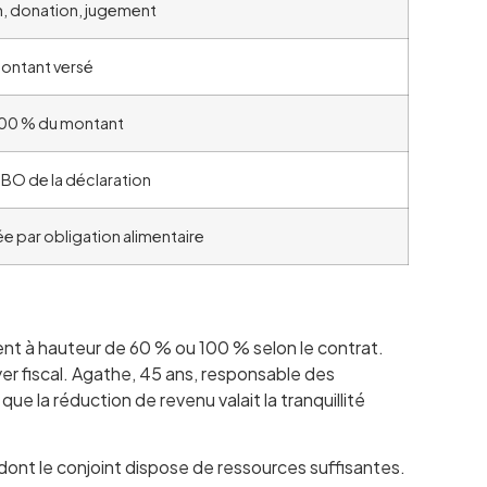
, donation, jugement
ontant versé
 100 % du montant
BO de la déclaration
e par obligation alimentaire
ment à hauteur de 60 % ou 100 % selon le contrat.
yer fiscal. Agathe, 45 ans, responsable des
ue la réduction de revenu valait la tranquillité
dont le conjoint dispose de ressources suffisantes.