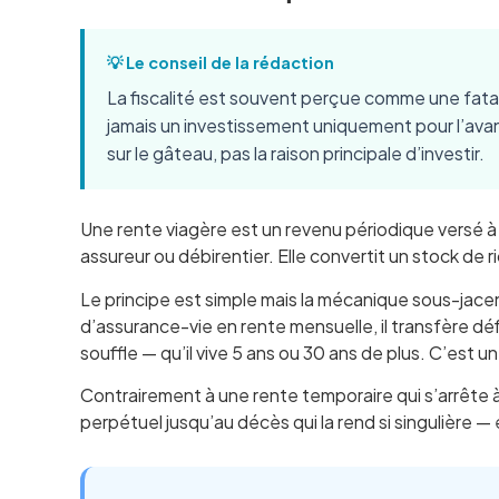
💡 Le conseil de la rédaction
La fiscalité est souvent perçue comme une fatali
jamais un investissement uniquement pour l’avant
sur le gâteau, pas la raison principale d’investir.
Une rente viagère est un revenu périodique versé à 
assureur ou débirentier. Elle convertit un stock de ri
Le principe est simple mais la mécanique sous-jac
d’assurance-vie en rente mensuelle, il transfère déf
souffle — qu’il vive 5 ans ou 30 ans de plus. C’est u
Contrairement à une rente temporaire qui s’arrête 
perpétuel jusqu’au décès qui la rend si singulière — et