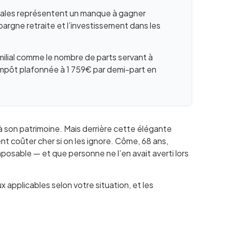
iscales représentent un manque à gagner
épargne retraite et l’investissement dans les
familial comme le nombre de parts servant à
’impôt plafonnée à 1 759€ par demi-part en
 à son patrimoine. Mais derrière cette élégante
t coûter cher si on les ignore. Côme, 68 ans,
mposable — et que personne ne l’en avait averti lors
 applicables selon votre situation, et les