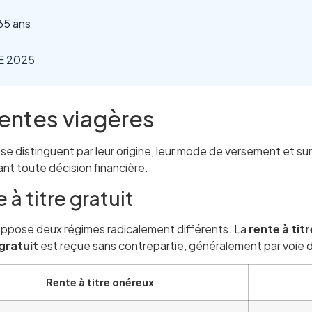
65 ans
EE 2025
rentes viagères
i se distinguent par leur origine, leur mode de versement et s
ant toute décision financière.
 à titre gratuit
 oppose deux régimes radicalement différents. La
rente à tit
 gratuit
est reçue sans contrepartie, généralement par voie 
Rente à titre onéreux