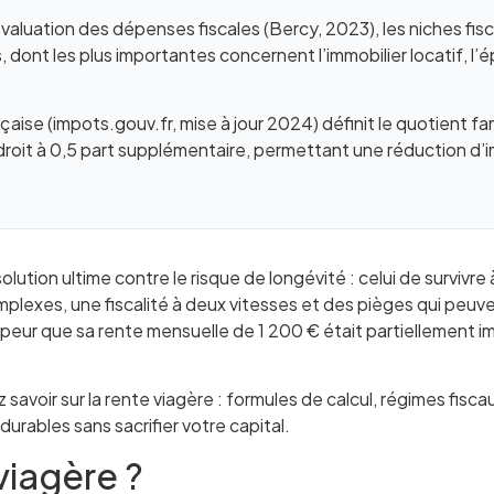
évaluation des dépenses fiscales (Bercy, 2023), les niches f
s, dont les plus importantes concernent l’immobilier locatif, l’
ançaise (impots.gouv.fr, mise à jour 2024) définit le quotient 
 droit à 0,5 part supplémentaire, permettant une réduction d
ution ultime contre le risque de longévité : celui de survivre
lexes, une fiscalité à deux vitesses et des pièges qui peuven
upeur que sa rente mensuelle de 1 200 € était partiellement i
oir sur la rente viagère : formules de calcul, régimes fiscaux
durables sans sacrifier votre capital.
viagère ?