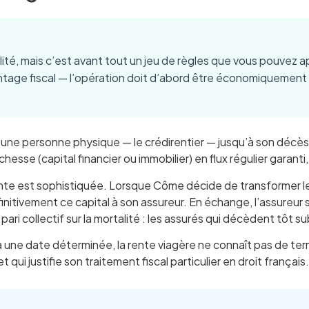
té, mais c’est avant tout un jeu de règles que vous pouvez app
age fiscal — l’opération doit d’abord être économiquement sol
une personne physique — le crédirentier — jusqu’à son décès, 
chesse (capital financier ou immobilier) en flux régulier garanti,
ente est sophistiquée. Lorsque Côme décide de transformer l
initivement ce capital à son assureur. En échange, l’assureur s
n pari collectif sur la mortalité : les assurés qui décèdent tô
à une date déterminée, la rente viagère ne connaît pas de ter
 qui justifie son traitement fiscal particulier en droit français.