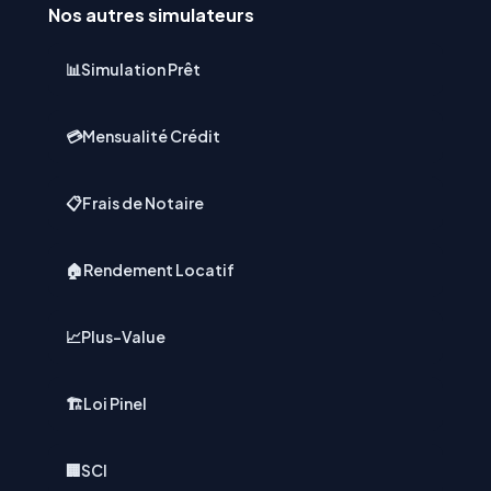
Nos autres simulateurs
📊
Simulation Prêt
💳
Mensualité Crédit
📋
Frais de Notaire
🏠
Rendement Locatif
📈
Plus-Value
🏗️
Loi Pinel
🏢
SCI