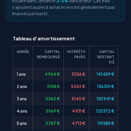
notaire dans l’ancien et
2-3%
dans le neuf. Ces frais
s’ajoutent au prix d’achat et ne sont généralement pas
financés par le prêt.
Tableau d’amortissement
ANNÉE
CAPITAL
INTÉRÊTS
CAPITAL
REMBOURSÉ
PAYÉS
RESTANT
DÛ
1 ans
4 964 €
5 536 €
141 459 €
2 ans
5 158 €
5 342 €
136 301 €
3 ans
5 360 €
5 140 €
130 941 €
4 ans
5 569 €
4 931 €
125 372 €
5 ans
5 787 €
4 713 €
119 585 €