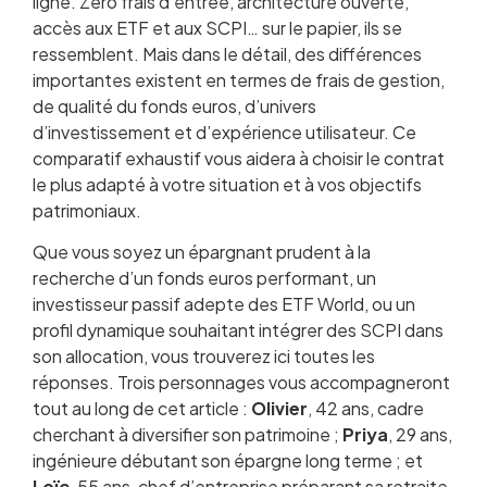
ligne. Zéro frais d’entrée, architecture ouverte,
Univers de fonds et ETF disponibles
accès aux ETF et aux SCPI… sur le papier, ils se
SCPI et immobilier : un critère décisif
ressemblent. Mais dans le détail, des différences
Gestion pilotée : mode d’emploi sur chaque
importantes existent en termes de frais de gestion,
contrat
de qualité du fonds euros, d’univers
Fiscalité et avantages successoraux
d’investissement et d’expérience utilisateur. Ce
Ergonomie et expérience digitale
comparatif exhaustif vous aidera à choisir le contrat
Quel contrat pour quel profil ?
le plus adapté à votre situation et à vos objectifs
Notre avis et verdict final
patrimoniaux.
FAQ – Vos questions fréquentes
Que vous soyez un épargnant prudent à la
recherche d’un fonds euros performant, un
investisseur passif adepte des ETF World, ou un
profil dynamique souhaitant intégrer des SCPI dans
son allocation, vous trouverez ici toutes les
réponses. Trois personnages vous accompagneront
tout au long de cet article :
Olivier
, 42 ans, cadre
cherchant à diversifier son patrimoine ;
Priya
, 29 ans,
ingénieure débutant son épargne long terme ; et
Loïc
, 55 ans, chef d’entreprise préparant sa retraite.