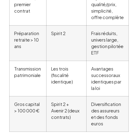
premier
qualité/prix,
contrat
simplicité,
offre complète
Préparation
Spirit 2
Frais réduits,
retraite > 10
univers large,
ans
gestion pilotée
ETF
Transmission
Les trois
Avantages
patrimoniale
(fiscalité
successoraux
identique)
identiques par
la loi
Gros capital
Spirit 2 +
Diversification
> 100 000 €
Avenir 2 (deux
des assureurs
contrats)
et des fonds
euros