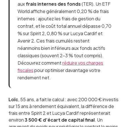
aux
frais internes des fonds
(TER). Un ETF
World affiche généralement 0,20 % de frais
internes : ajoutez les frais de gestion du
contrat, et le coût total annuel dépasse 0,70
% sur Spirit 2, 0,80 % sur Lucya Cardif et
Avenir 2. Ces frais cumulés restent
néanmoins bien inférieurs aux fonds actifs
classiques (souvent 2–3 % tout compris).
Découvrez comment
réduire vos charges
fiscales
pour optimiser davantage votre
rendement net.
Loïc
, 55 ans, a fait le calcul : avec 200 000 € investis
sur 15 ans à rendement équivalent, la différence de
frais entre Spirit 2 et Lucya Cardif représenterait
environ
3 500 € d’écart de capital final
. Un
argument de poids pour privilégier le contrat le moins