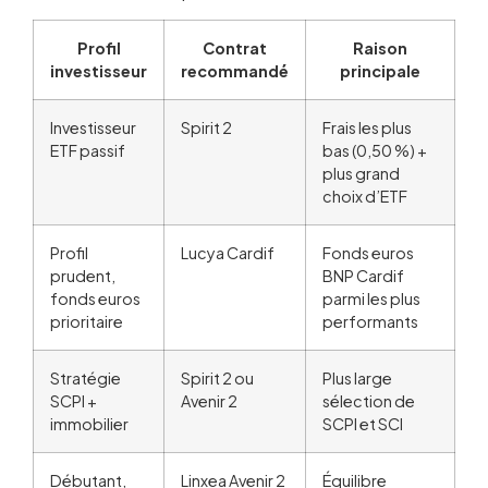
Profil
Contrat
Raison
investisseur
recommandé
principale
Investisseur
Spirit 2
Frais les plus
ETF passif
bas (0,50 %) +
plus grand
choix d’ETF
Profil
Lucya Cardif
Fonds euros
prudent,
BNP Cardif
fonds euros
parmi les plus
prioritaire
performants
Stratégie
Spirit 2 ou
Plus large
SCPI +
Avenir 2
sélection de
immobilier
SCPI et SCI
Débutant,
Linxea Avenir 2
Équilibre