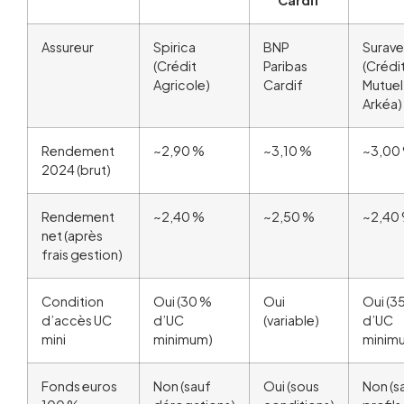
Cardif
Assureur
Spirica
BNP
Surave
(Crédit
Paribas
(Crédi
Agricole)
Cardif
Mutuel
Arkéa)
Rendement
~2,90 %
~3,10 %
~3,00
2024 (brut)
Rendement
~2,40 %
~2,50 %
~2,40
net (après
frais gestion)
Condition
Oui (30 %
Oui
Oui (3
d’accès UC
d’UC
(variable)
d’UC
mini
minimum)
minim
Fonds euros
Non (sauf
Oui (sous
Non (s