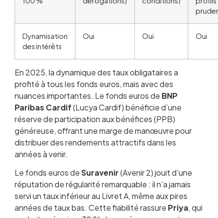
100 %
dérogations)
conditions)
profils
pruden
Dynamisation
Oui
Oui
Oui
des intérêts
En 2025, la dynamique des taux obligataires a
profité à tous les fonds euros, mais avec des
nuances importantes. Le fonds euros de
BNP
Paribas Cardif
(Lucya Cardif) bénéficie d’une
réserve de participation aux bénéfices (PPB)
généreuse, offrant une marge de manœuvre pour
distribuer des rendements attractifs dans les
années à venir.
Le fonds euros de
Suravenir
(Avenir 2) jouit d’une
réputation de régularité remarquable : il n’a jamais
servi un taux inférieur au Livret A, même aux pires
années de taux bas. Cette fiabilité rassure
Priya
, qui