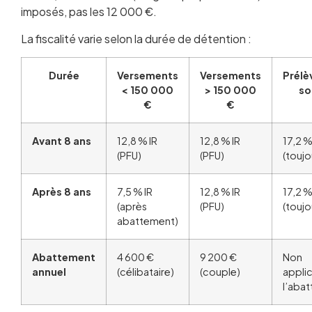
imposés, pas les 12 000 €.
La fiscalité varie selon la durée de détention :
Durée
Versements
Versements
Prél
< 150 000
> 150 000
so
€
€
Avant 8 ans
12,8 % IR
12,8 % IR
17,2 
(PFU)
(PFU)
(toujo
Après 8 ans
7,5 % IR
12,8 % IR
17,2 
(après
(PFU)
(toujo
abattement)
Abattement
4 600 €
9 200 €
Non
annuel
(célibataire)
(couple)
applic
l’aba