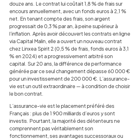
douze ans. Le contrat lui coûtait 1,8 % de frais sur
Le fonds euros : le compartiment sécurisé
encours annuellement, avec un fonds euros à 2,1 %
Les unités de compte : investir en bourse via
net. En tenant compte des frais, son argent
l’assurance-vie
progressait de 0,3 % par an, à peine supérieur à
La fiscalité de l’assurance-vie : tous les
l’inflation. Après avoir découvert les contrats en ligne
mécanismes
via Capital Malin, elle a ouvert un nouveau contrat
Assurance-vie et succession : l’outil de
chez Linxea Spirit 2 (0,5 % de frais, fonds euros à 3,1
transmission par excellence
% en 2024) et a progressivement arbitré son
Comment choisir son contrat d’assurance-vie
capital. Sur 20 ans, la différence de performance
Les meilleures assurances-vie en 2026
générée par ce seul changement dépasse 60 000 €
Stratégies d’investissement dans l’assurance-
pour un investissement de 200 000 €. L’assurance-
vie
vie est un outil extraordinaire — à condition de choisir
Rachats, avances et arbitrages : gérer son
le bon contrat.
contrat
Assurance-vie vs PEA : comparatif détaillé
L’assurance-vie est le placement préféré des
Les erreurs à éviter avec son assurance-vie
Français : plus de 1 900 milliards d’euros y sont
Optimiser son assurance-vie sur le long terme
investis. Pourtant, la majorité des détenteurs ne
Questions fréquentes
comprennent pas véritablement son
fonctionnement, ses avantages successoraux ou