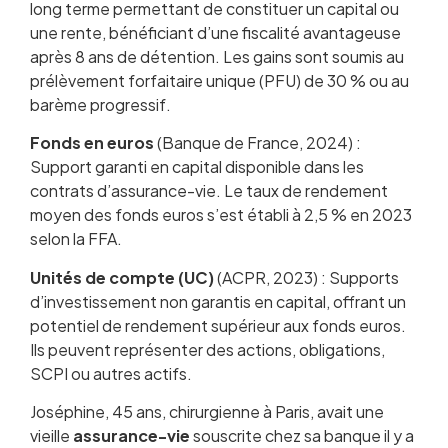
long terme permettant de constituer un capital ou
une rente, bénéficiant d’une fiscalité avantageuse
après 8 ans de détention. Les gains sont soumis au
prélèvement forfaitaire unique (PFU) de 30 % ou au
barème progressif.
Fonds en euros
(Banque de France, 2024) :
Support garanti en capital disponible dans les
contrats d’assurance-vie. Le taux de rendement
moyen des fonds euros s’est établi à 2,5 % en 2023
selon la FFA.
Unités de compte (UC)
(ACPR, 2023) : Supports
d’investissement non garantis en capital, offrant un
potentiel de rendement supérieur aux fonds euros.
Ils peuvent représenter des actions, obligations,
SCPI ou autres actifs.
Joséphine, 45 ans, chirurgienne à Paris, avait une
Qu’est-ce que l’assurance-vie ? Définition et
vieille
fonctionnement
assurance-vie
souscrite chez sa banque il y a