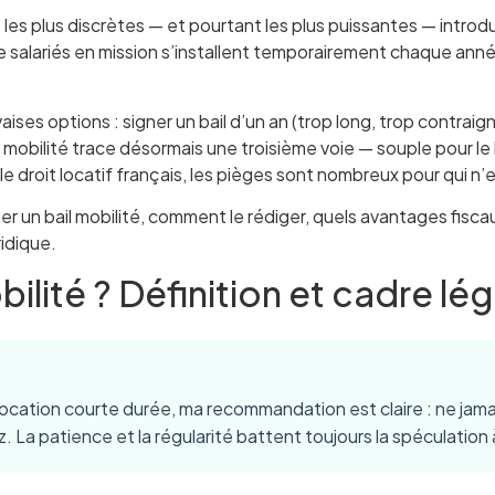
 les plus discrètes — et pourtant les plus puissantes — introd
e salariés en mission s’installent temporairement chaque année 
vaises options : signer un bail d’un an (trop long, trop contra
l mobilité trace désormais une troisième voie — souple pour le 
droit locatif français, les pièges sont nombreux pour qui n’en
 un bail mobilité, comment le rédiger, quels avantages fiscaux 
ridique.
ilité ? Définition et cadre lég
 la location courte durée, ma recommandation est claire : ne jam
 La patience et la régularité battent toujours la spéculation