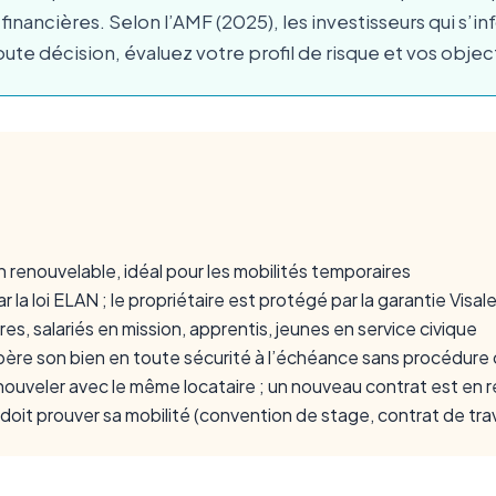
inancières. Selon l’AMF (2025), les investisseurs qui s
toute décision, évaluez votre profil de risque et vos obje
n renouvelable, idéal pour les mobilités temporaires
r la loi ELAN ; le propriétaire est protégé par la garantie Visal
res, salariés en mission, apprentis, jeunes en service civique
upère son bien en toute sécurité à l’échéance sans procédur
ouveler avec le même locataire ; un nouveau contrat est en 
 doit prouver sa mobilité (convention de stage, contrat de trava