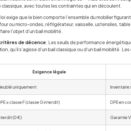
lé classique, avec toutes les contraintes qui en découlent.
 loi exige que le bien comporte l’ensemble du mobilier figurant sur
 four ou micro-ondes, réfrigérateur, vaisselle, ustensiles, tabl
re l’objet d’un bail mobilité.
critères de décence
. Les seuils de performance énergétique 
ion, qu’il s’agisse d’un bail classique ou d’un bail mobilité.
Exigence légale
eublé uniquement
Inventaire
PE ≥ classe F (classe G interdit)
DPE en cou
nterdit (0 €)
Garantie 