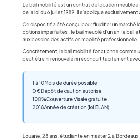
Le bail mobilité est un contrat de location meublée
de la loi du 6 juillet 1989. Il s’applique exclusivem
Ce dispositif a été conçu pour fluidifier un marché 
options imparfaites : le bail meublé d’un an, le bai
aux besoins des actifs en mobilité professionnelle.
Concrètement, le bail mobilité fonctionne comme un b
peut être ni renouvelé ni reconduit tacitement ave
1 à 10
Mois de durée possible
0 €
Dépôt de caution autorisé
100%
Couverture Visale gratuite
2018
Année de création (loi ELAN)
Louane, 28 ans, étudiante en master 2 à Bordeaux, 