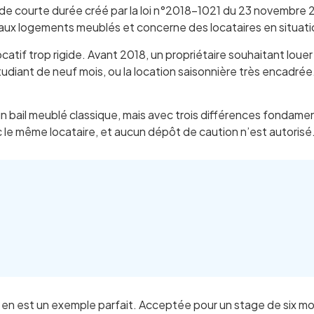
 de courte durée créé par la loi n°2018-1021 du 23 novembre 20
ent aux logements meublés et concerne des locataires en situati
locatif trop rigide. Avant 2018, un propriétaire souhaitant lou
l étudiant de neuf mois, ou la location saisonnière très encad
ail meublé classique, mais avec trois différences fondamentale
c le même locataire, et aucun dépôt de caution n’est autorisé
en est un exemple parfait. Acceptée pour un stage de six mo