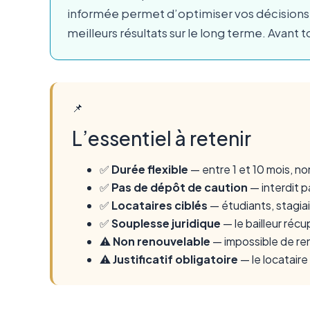
informée permet d’optimiser vos décisions f
meilleurs résultats sur le long terme. Avant 
📌
L’essentiel à retenir
✅
Durée flexible
— entre 1 et 10 mois, no
✅
Pas de dépôt de caution
— interdit pa
✅
Locataires ciblés
— étudiants, stagiai
✅
Souplesse juridique
— le bailleur réc
⚠️
Non renouvelable
— impossible de ren
⚠️
Justificatif obligatoire
— le locataire