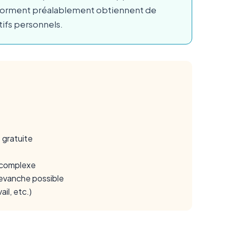
’informent préalablement obtiennent de
ctifs personnels.
e gratuite
e complexe
revanche possible
il, etc.)