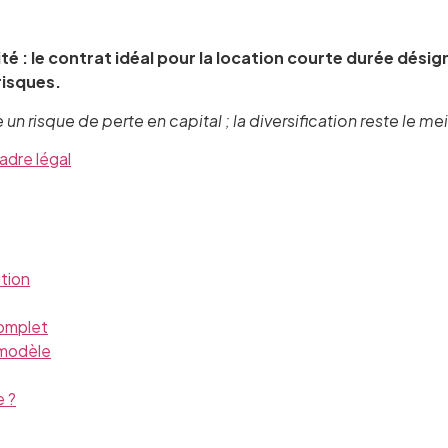
ité : le contrat idéal pour la location courte durée dés
risques.
 risque de perte en capital ; la diversification reste le mei
cadre légal
tion
complet
 modèle
e ?