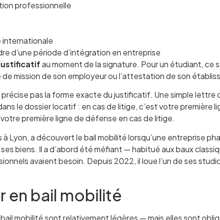
tion professionnelle
é internationale
re d’une période d’intégration en entreprise
stificatif
au moment de la signature. Pour un étudiant, ce se
ttre de mission de son employeur ou l’attestation de son établi
e précise pas la forme exacte du justificatif. Une simple lettre 
s le dossier locatif : en cas de litige, c’est votre première l
votre première ligne de défense en cas de litige.
à Lyon, a découvert le bail mobilité lorsqu’une entreprise pha
 biens. Il a d’abord été méfiant — habitué aux baux classiques
sionnels avaient besoin. Depuis 2022, il loue l’un de ses studi
 en bail mobilité
 bail mobilité sont relativement légères — mais elles sont obli