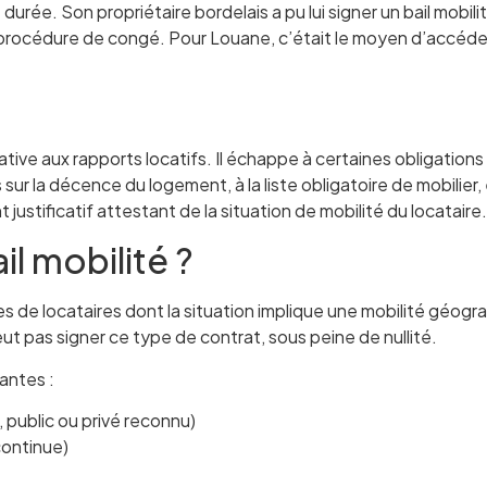
ée. Son propriétaire bordelais a pu lui signer un bail mobilit
procédure de congé. Pour Louane, c’était le moyen d’accéder 
9 relative aux rapports locatifs. Il échappe à certaines obligati
 sur la décence du logement, à la liste obligatoire de mobilier
stificatif attestant de la situation de mobilité du locataire.
il mobilité ?
s de locataires dont la situation implique une mobilité géograph
t pas signer ce type de contrat, sous peine de nullité.
vantes :
 public ou privé reconnu)
continue)