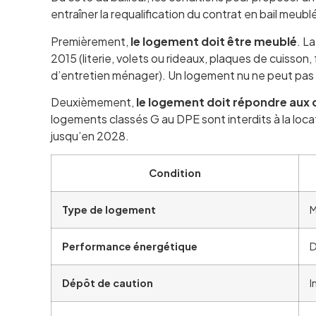
entraîner la requalification du contrat en bail meub
Premièrement,
le logement doit être meublé
. La
2015 (literie, volets ou rideaux, plaques de cuisson,
d’entretien ménager). Un logement nu ne peut pas fai
Deuxièmement,
le logement doit répondre aux 
logements classés G au DPE sont interdits à la locat
jusqu’en 2028.
Condition
Type de logement
M
Performance énergétique
D
Dépôt de caution
I